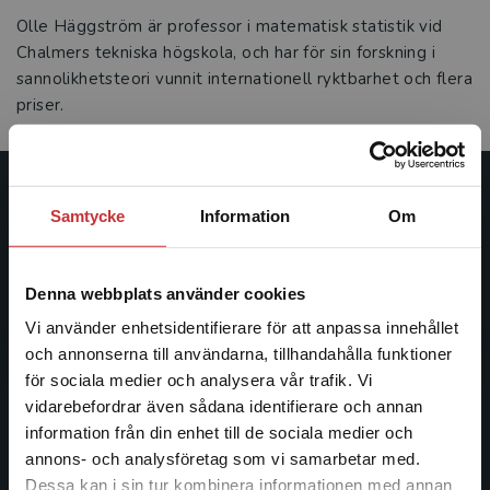
Olle Häggström är professor i matematisk statistik vid
Chalmers tekniska högskola, och har för sin forskning i
sannolikhetsteori vunnit internationell ryktbarhet och flera
priser.
Studentlitteratur
Samtycke
Information
Om
Studentlitteratur grundades 1963 och är idag Sveriges
ledande utbildningsförlag. Med läromedel, kurslitteratur,
Denna webbplats använder cookies
facklitteratur, utbildningar och digitala
Vi använder enhetsidentifierare för att anpassa innehållet
informationstjänster i utbudet, finns Studentlitteratur med
och annonserna till användarna, tillhandahålla funktioner
längs hela kunskapsresan.
för sociala medier och analysera vår trafik. Vi
Begränsad fraktregion
vidarebefordrar även sådana identifierare och annan
Kontakta oss
information från din enhet till de sociala medier och
annons- och analysföretag som vi samarbetar med.
Kontakta oss
Dessa kan i sin tur kombinera informationen med annan