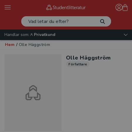
Handlar som:
Privatkund
Hem
/
Olle Häggström
Olle Häggström
Författare