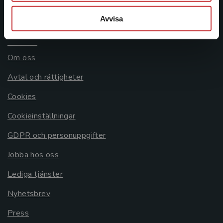
Systemkrav
Avvisa
Allmänna länkar
Om oss
Avtal och rättigheter
Cookies
Cookieinställningar
GDPR och personuppgifter
Jobba hos oss
Lediga tjänster
Nyhetsbrev
Press