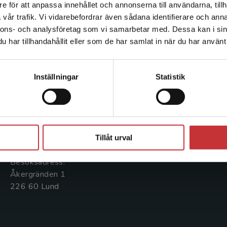
e för att anpassa innehållet och annonserna till användarna, tillh
Det verkar som att du besöker studentlitteratur.se via en
vår trafik. Vi vidarebefordrar även sådana identifierare och anna
enhet utanför Sverige. Vi erbjuder inte leveranser utanför
nnons- och analysföretag som vi samarbetar med. Dessa kan i sin
Sverige. För att kunna slutföra ett köp måste
har tillhandahållit eller som de har samlat in när du har använt 
leveransadressen vara i Sverige.
Läs mer
Kontakta oss
Kundservice
Kontakta kundservice
Kontakta oss
Kontakta kundservice
Inställningar
Statistik
046-31 20 00
046-31 21 00
Postadress:
Frågor och svar
Stäng
Box 141
Köpvillkor
221 00 Lund
Tillåt urval
Systemkrav
Besöksadress:
Åkergränden 1