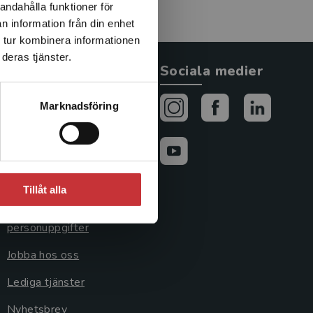
andahålla funktioner för
n information från din enhet
 tur kombinera informationen
deras tjänster.
Allmänna länkar
Sociala medier
Om oss
Marknadsföring
Avtal och rättigheter
Cookies
Cookieinställningar
Tillåt alla
GDPR och
personuppgifter
Jobba hos oss
Lediga tjänster
Nyhetsbrev