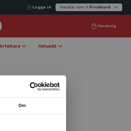
Logga in
Handlar som:
Privatkund
Varukorg
örfattare
Aktuellt
Om