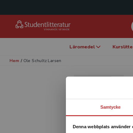
Läromedel
Kurslitt
Hem
/
Ole Schultz Larsen
Samtycke
Denna webbplats använder 