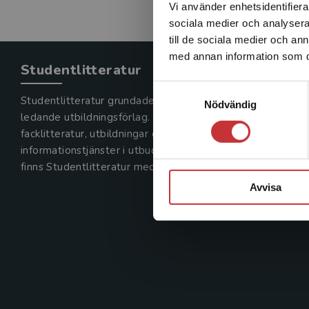
Vi använder enhetsidentifierar
sociala medier och analysera 
till de sociala medier och a
med annan information som du 
Studentlitteratur
Samtyckesval
Studentlitteratur grundades 1963 och är idag Sveriges
Nödvändig
ledande utbildningsförlag. Med läromedel, kurslitteratur,
facklitteratur, utbildningar och digitala
informationstjänster i utbudet,
finns Studentlitteratur med längs hela kunskapsresan.
Avvisa