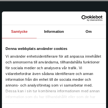
Studentlitteratur
Studentlitteratur grundades 1963 och är idag Sveriges
ledande utbildningsförlag. Med läromedel, kurslitteratur,
Samtycke
Information
Om
facklitteratur, utbildningar och digitala
informationstjänster i utbudet, finns Studentlitteratur med
längs hela kunskapsresan.
Denna webbplats använder cookies
Vi använder enhetsidentifierare för att anpassa innehållet
Kontakta oss
och annonserna till användarna, tillhandahålla funktioner
för sociala medier och analysera vår trafik. Vi
Kontakta oss
Begränsad fraktregion
vidarebefordrar även sådana identifierare och annan
information från din enhet till de sociala medier och
046-31 20 00
annons- och analysföretag som vi samarbetar med.
Postadress:
Dessa kan i sin tur kombinera informationen med annan
Box 141
information som du har tillhandahållit eller som de har
Det verkar som att du besöker
221 00 Lund
samlat in när du har använt deras tjänster.
studentlitteratur.se via en enhet utanför Sverige.