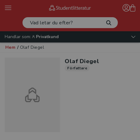
Handlar som:
Privatkund
Hem
/
Olaf Diegel
Olaf Diegel
Författare