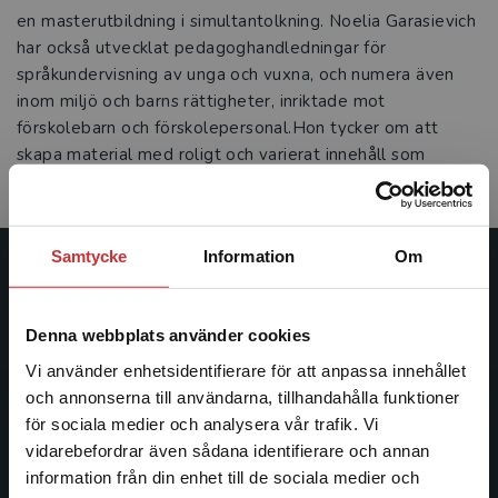
en masterutbildning i simultantolkning. Noelia Garasievich
har också utvecklat pedagoghandledningar för
språkundervisning av unga och vuxna, och numera även
inom miljö och barns rättigheter, inriktade mot
förskolebarn och förskolepersonal.Hon tycker om att
skapa material med roligt och varierat innehåll som
stödjer pedagogens arbete i klassrummet.
Samtycke
Information
Om
Studentlitteratur
Studentlitteratur grundades 1963 och är idag Sveriges
Denna webbplats använder cookies
ledande utbildningsförlag. Med läromedel, kurslitteratur,
Vi använder enhetsidentifierare för att anpassa innehållet
facklitteratur, utbildningar och digitala
och annonserna till användarna, tillhandahålla funktioner
informationstjänster i utbudet, finns Studentlitteratur med
för sociala medier och analysera vår trafik. Vi
längs hela kunskapsresan.
Begränsad fraktregion
vidarebefordrar även sådana identifierare och annan
information från din enhet till de sociala medier och