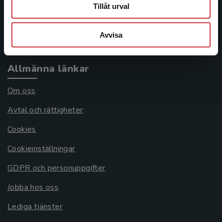
Frågor och svar
Tillåt urval
Köpvillkor
Avvisa
Systemkrav
Allmänna länkar
Om oss
Avtal och rättigheter
Cookies
Cookieinställningar
GDPR och personuppgifter
Jobba hos oss
Lediga tjänster