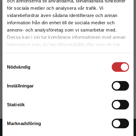
och annonserna till användarna, tillhandahålla funktioner
för sociala medier och analysera vår trafik. Vi
Begränsad fraktregion
vidarebefordrar även sådana identifierare och annan
information från din enhet till de sociala medier och
annons- och analysföretag som vi samarbetar med.
Dessa kan i sin tur kombinera informationen med annan
information som du har tillhandahållit eller som de har
Det verkar som att du besöker
samlat in när du har använt deras tjänster.
studentlitteratur.se via en enhet utanför Sverige.
Samtyckesval
Vi erbjuder inte leveranser utanför Sverige. För
Socialtjänstens arbete med social hållbarhet
Nödvändig
att kunna slutföra ett köp måste
leveransadressen vara i Sverige.
Läs mer
Blom, Björn m.fl. (red.)
Inställningar
226 kr
inkl. moms
Kontakta kundservice
Exkl. moms: 213 kr
Statistik
Marknadsföring
Stäng
Studentlitteratur