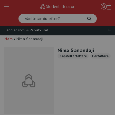
Handlar som:
Privatkund
Hem
/
Nima Sanandaji
Nima Sanandaji
Kapitelförfattare
Författare