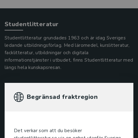
Studentlitteratur
Studentlitteratur grundades 1963 och är idag Sveriges
ledande utbildningsförlag. Med läromedel, kurslitteratur,
facklitteratur, utbildningar och digitala
informationstjänster i utbudet, finns Studentlitteratur med
längs hela kunskapsresan.
Kontakta oss
Begränsad fraktregion
Kontakta oss
046-31 20 00
Postadress:
Box 141
Det verkar som att du besöker
studentlitteratur.se via en enhet utanför Sverige.