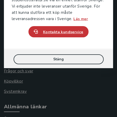
221 00 Lund
Vi erbjuder inte leveranser utanför Sverige. För
Besöksadress:
att kunna slutföra ett köp måste
Åkergränden 1
leveransadressen vara i Sverige.
Läs mer
Kontakta kundservice
Kundservice
Kontakta kundservice
Stäng
046-31 21 00
Frågor och svar
Köpvillkor
Systemkrav
Allmänna länkar