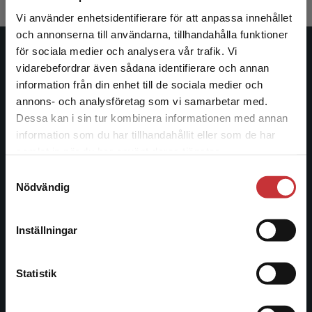
Vi använder enhetsidentifierare för att anpassa innehållet
och annonserna till användarna, tillhandahålla funktioner
för sociala medier och analysera vår trafik. Vi
Studentlitteratur
Begränsad fraktregion
vidarebefordrar även sådana identifierare och annan
information från din enhet till de sociala medier och
Studentlitteratur grundades 1963 och är idag Sveriges
annons- och analysföretag som vi samarbetar med.
ledande utbildningsförlag. Med läromedel, kurslitteratur,
Dessa kan i sin tur kombinera informationen med annan
facklitteratur, utbildningar och digitala
information som du har tillhandahållit eller som de har
Det verkar som att du besöker
informationstjänster i utbudet, finns Studentlitteratur med
samlat in när du har använt deras tjänster.
studentlitteratur.se via en enhet utanför Sverige.
längs hela kunskapsresan.
Samtyckesval
Vi erbjuder inte leveranser utanför Sverige. För
Nödvändig
att kunna slutföra ett köp måste
Kontakta oss
leveransadressen vara i Sverige.
Läs mer
Inställningar
Kontakta oss
Kontakta kundservice
046-31 20 00
Statistik
Postadress:
Box 141