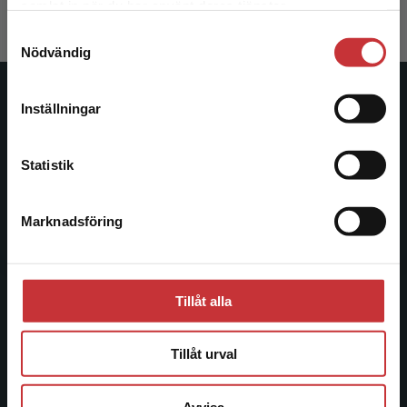
samlat in när du har använt deras tjänster.
studentlitteratur.se via en enhet utanför Sverige.
Samtyckesval
Vi erbjuder inte leveranser utanför Sverige. För
Nödvändig
att kunna slutföra ett köp måste
leveransadressen vara i Sverige.
Läs mer
Studentlitteratur
Inställningar
Kontakta kundservice
Studentlitteratur grundades 1963 och är idag Sveriges
Statistik
ledande utbildningsförlag. Med läromedel, kurslitteratur,
facklitteratur, utbildningar och digitala
informationstjänster i utbudet, finns Studentlitteratur med
Marknadsföring
Stäng
längs hela kunskapsresan.
Kontakta oss
Tillåt alla
Kontakta oss
Tillåt urval
046-31 20 00
Postadress:
Avvisa