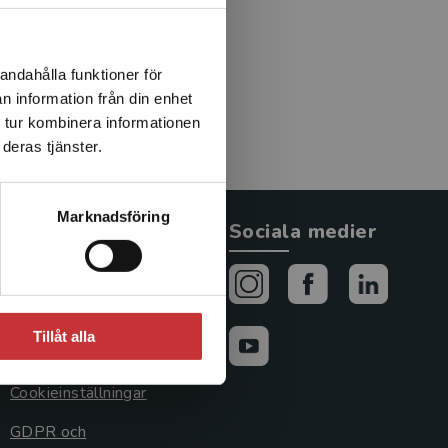
development, particularly
 include Literacy and the
 Children from Birth to
andahålla funktioner för
 A Parent’s Guide to
n information från din enhet
ills from Birth to 5
 tur kombinera informationen
eracy (Scholastic, 2012).
deras tjänster.
Marknadsföring
Allmänna länkar
Sociala medier
Om oss
Avtal och rättigheter
Tillåt alla
Cookies
Cookieinställningar
GDPR och