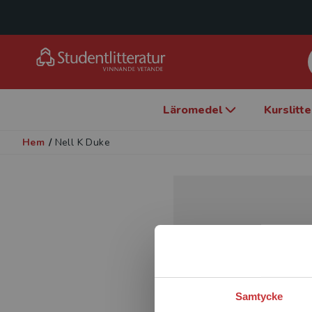
Läromedel
Kurslitt
Hem
/
Nell K Duke
Samtycke