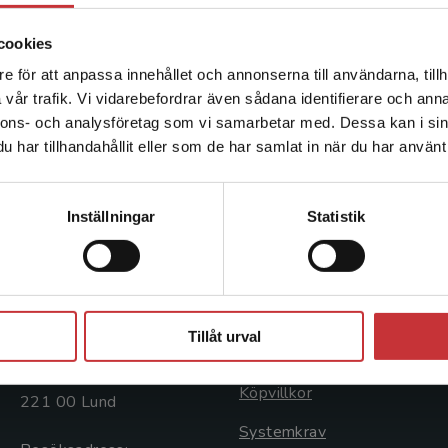
Panel. Dr. Duke’s work focuses on early literacy 
among children living in poverty. Her publications
cookies
Youngest Learner: Best Practices for Educators of
e för att anpassa innehållet och annonserna till användarna, tillh
Det verkar som att du besöker studentlitteratur.se via en
Five (Scholastic, 2005); Beyond Bedtime Stories:
vår trafik. Vi vidarebefordrar även sådana identifierare och anna
enhet utanför Sverige. Vi erbjuder inte leveranser utanför
Promoting Reading, Writing, and Other Literacy Sk
nnons- och analysföretag som vi samarbetar med. Dessa kan i sin
Sverige. För att kunna slutföra ett köp måste
(Scholastic, 2014); and The ABCs of Emergent Lit
har tillhandahållit eller som de har samlat in när du har använt 
leveransadressen vara i Sverige.
Läs mer
Kontakta kundservice
Inställningar
Statistik
Kontakta oss
Kundservice
Kontakta oss
Kontakta kundservice
Stäng
046-31 20 00
046-31 21 00
Tillåt urval
Postadress:
Frågor och svar
Box 141
Köpvillkor
221 00 Lund
Systemkrav