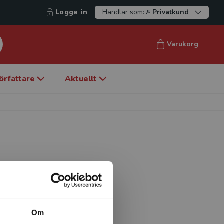
Logga in
Handlar som:
Privatkund
Varukorg
örfattare
Aktuellt
n, 610 East University
gan 48109Dr. Duke is a
ulty affiliate in the
 the University of Michigan
Om
iation Literacy Research