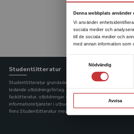
Denna webbplats använder 
Vi använder enhetsidentifierar
sociala medier och analysera 
till de sociala medier och a
med annan information som du 
Samtyckesval
Nödvändig
Studentlitteratur
Studentlitteratur grundades 1963 och är idag Sveriges
ledande utbildningsförlag. Med läromedel, kurslitteratur,
facklitteratur, utbildningar och digitala
Avvisa
informationstjänster i utbudet,
finns Studentlitteratur med längs hela kunskapsresan.