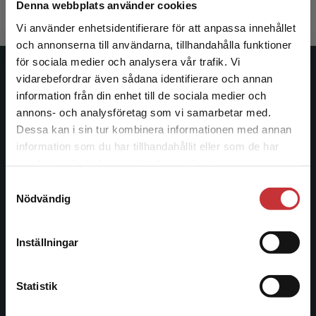
Denna webbplats använder cookies
Vi använder enhetsidentifierare för att anpassa innehållet
och annonserna till användarna, tillhandahålla funktioner
för sociala medier och analysera vår trafik. Vi
Begränsad fraktregion
vidarebefordrar även sådana identifierare och annan
Studentlitteratur
information från din enhet till de sociala medier och
annons- och analysföretag som vi samarbetar med.
Studentlitteratur grundades 1963 och är idag Sveriges
Dessa kan i sin tur kombinera informationen med annan
ledande utbildningsförlag. Med läromedel, kurslitteratur,
information som du har tillhandahållit eller som de har
facklitteratur, utbildningar och digitala
Det verkar som att du besöker
samlat in när du har använt deras tjänster.
informationstjänster i utbudet, finns Studentlitteratur med
studentlitteratur.se via en enhet utanför Sverige.
längs hela kunskapsresan.
Samtyckesval
Vi erbjuder inte leveranser utanför Sverige. För
Nödvändig
att kunna slutföra ett köp måste
Kontakta oss
leveransadressen vara i Sverige.
Läs mer
Inställningar
Kontakta oss
Kontakta kundservice
046-31 20 00
Statistik
Postadress: