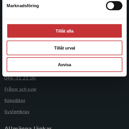
Box 141
Marknadsföring
Stäng
221 00 Lund
Besöksadress:
Tillåt alla
Åkergränden 1
Tillåt urval
Kundservice
Avvisa
Kontakta kundservice
046-31 21 00
Frågor och svar
Köpvillkor
Systemkrav
Allmänna länkar