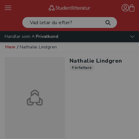
Handlar som:
Privatkund
Hem
/
Nathalie Lindgren
Nathalie Lindgren
Författare