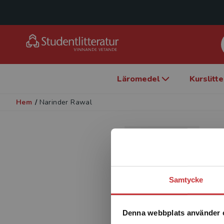
Läromedel
Kurslitt
Hem
/
Narinder Rawal
N
F
Samtycke
Denna webbplats använder 