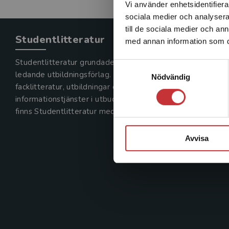
Vi använder enhetsidentifierar
sociala medier och analysera 
till de sociala medier och a
Studentlitteratur
med annan information som du 
Studentlitteratur grundades 1963 och är idag Sveriges
Samtyckesval
ledande utbildningsförlag. Med läromedel, kurslitteratur,
Nödvändig
facklitteratur, utbildningar och digitala
informationstjänster i utbudet,
finns Studentlitteratur med längs hela kunskapsresan.
Avvisa