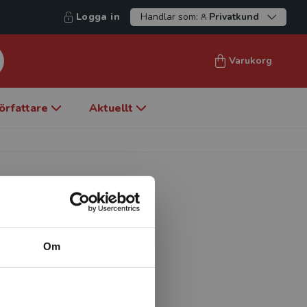
Logga in
Handlar som:
Privatkund
Varukorg
örfattare
Aktuellt
Om