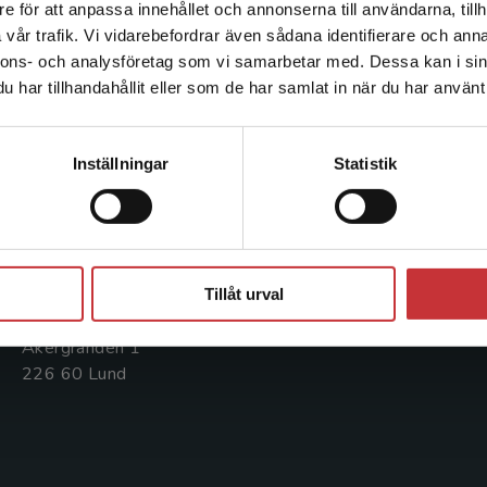
e för att anpassa innehållet och annonserna till användarna, tillh
Det verkar som att du besöker studentlitteratur.se via en
vår trafik. Vi vidarebefordrar även sådana identifierare och anna
enhet utanför Sverige. Vi erbjuder inte leveranser utanför
nnons- och analysföretag som vi samarbetar med. Dessa kan i sin
Sverige. För att kunna slutföra ett köp måste
Kontakta oss
Kundservice
har tillhandahållit eller som de har samlat in när du har använt 
leveransadressen vara i Sverige.
Läs mer
Kontakta oss
Kontakta kundservice
Kontakta kundservice
Inställningar
Statistik
046-31 20 00
046-31 21 00
Postadress:
Frågor och svar
Box 141
Stäng
Köpvillkor
221 00 Lund
Tillåt urval
Systemkrav
Besöksadress:
Åkergränden 1