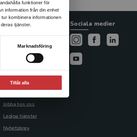
andahålla funktioner för
n information från din enhet
 tur kombinera informationen
Allmänna länkar
Sociala medier
deras tjänster.
Om oss
Marknadsföring
Avtal och rättigheter
Cookies
Cookieinställningar
Tillåt alla
GDPR och
personuppgifter
Jobba hos oss
Lediga tjänster
Nyhetsbrev