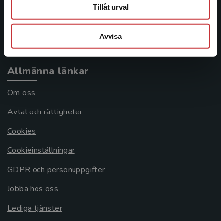
Frågor och svar
Tillåt urval
Köpvillkor
Avvisa
Systemkrav
Allmänna länkar
Om oss
Avtal och rättigheter
Cookies
Cookieinställningar
GDPR och personuppgifter
Jobba hos oss
Lediga tjänster