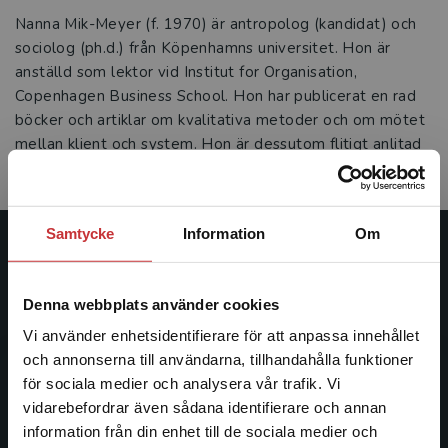
Nanna Mik-Meyer (f. 1970) är antropolog (kandidat) och
sociolog (ph.d.) från Köpenhamns universitet. Hon är
anställd som lektor vid Institut for Organisation,
Copenhagen Business School. Hon har publicerat en rad
böcker och artiklar om kvalitativa metoder och om mötet
mellan klient och system. Hon är dessutom flitigt anlitad
som föredragshållare. Se www. mik-meyer.com.
Samtycke
Information
Om
Studentlitteratur
Denna webbplats använder cookies
Studentlitteratur grundades 1963 och är idag Sveriges
ledande utbildningsförlag. Med läromedel, kurslitteratur,
Vi använder enhetsidentifierare för att anpassa innehållet
facklitteratur, utbildningar och digitala
och annonserna till användarna, tillhandahålla funktioner
informationstjänster i utbudet, finns Studentlitteratur med
för sociala medier och analysera vår trafik. Vi
Begränsad fraktregion
längs hela kunskapsresan.
vidarebefordrar även sådana identifierare och annan
information från din enhet till de sociala medier och