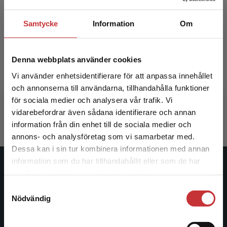
Samtycke
Information
Om
Kollektiv förmåga i klassrummet
Denna webbplats använder cookies
Vi använder enhetsidentifierare för att anpassa innehållet
Hattie, John Allan m.fl.
och annonserna till användarna, tillhandahålla funktioner
för sociala medier och analysera vår trafik. Vi
365 kr
inkl. moms
Begränsad fraktregion
Exkl. moms: 344 kr
vidarebefordrar även sådana identifierare och annan
information från din enhet till de sociala medier och
annons- och analysföretag som vi samarbetar med.
Dessa kan i sin tur kombinera informationen med annan
information som du har tillhandahållit eller som de har
Det verkar som att du besöker
Studentlitteratur
samlat in när du har använt deras tjänster.
studentlitteratur.se via en enhet utanför Sverige.
Samtyckesval
Vi erbjuder inte leveranser utanför Sverige. För
Studentlitteratur grundades 1963 och är idag Sveriges
Nödvändig
att kunna slutföra ett köp måste
ledande utbildningsförlag. Med läromedel, kurslitteratur,
leveransadressen vara i Sverige.
Läs mer
facklitteratur, utbildningar och digitala