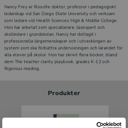
Nancy Frey är filosofie doktor, professor i pedagogiskt
ledarskap vid San Diego State University och verksam
som ledare vid Health Sciences High & Middle College.
Hon har arbetat som speciallärare, läsexpert och
skolledare i grundskolan. Nancy har deltagit i
professionella lärgemenskaper och i utvecklingen av
system som ska förbättra undervisningen och lärandet för
alla elever på skolor. Hon har skrivit flera böcker, bland
dem The teacher clarity playbook, grades K-12 och
Rigorous reading.
Produkter