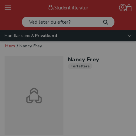
Handlar som:
Privatkund
Hem
/
Nancy Frey
Nancy Frey
Författare