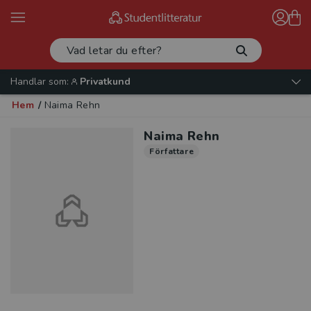
Handlar som:
Privatkund
Hem
/
Naima Rehn
Naima Rehn
Författare