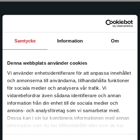
Studentlitteratur
Studentlitteratur grundades 1963 och är idag Sveriges
ledande utbildningsförlag. Med läromedel, kurslitteratur,
Samtycke
Information
Om
facklitteratur, utbildningar och digitala
informationstjänster i utbudet, finns Studentlitteratur med
längs hela kunskapsresan.
Denna webbplats använder cookies
Vi använder enhetsidentifierare för att anpassa innehållet
Kontakta oss
och annonserna till användarna, tillhandahålla funktioner
för sociala medier och analysera vår trafik. Vi
Kontakta oss
Begränsad fraktregion
vidarebefordrar även sådana identifierare och annan
information från din enhet till de sociala medier och
046-31 20 00
annons- och analysföretag som vi samarbetar med.
Postadress:
Dessa kan i sin tur kombinera informationen med annan
Box 141
information som du har tillhandahållit eller som de har
Det verkar som att du besöker
221 00 Lund
samlat in när du har använt deras tjänster.
studentlitteratur.se via en enhet utanför Sverige.