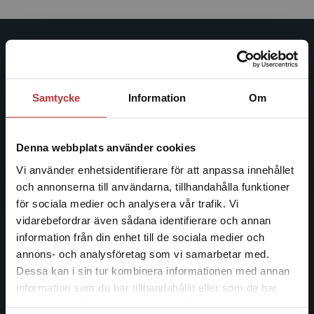
Studentlitteratur
Studentlitteratur grundades 1963 och är idag Sveriges
Samtycke
Information
Om
ledande utbildningsförlag. Med läromedel, kurslitteratur,
facklitteratur, utbildningar och digitala
informationstjänster i utbudet, finns Studentlitteratur med
Denna webbplats använder cookies
längs hela kunskapsresan.
Vi använder enhetsidentifierare för att anpassa innehållet
och annonserna till användarna, tillhandahålla funktioner
Kontakta oss
för sociala medier och analysera vår trafik. Vi
Begränsad fraktregion
vidarebefordrar även sådana identifierare och annan
Kontakta oss
information från din enhet till de sociala medier och
046-31 20 00
annons- och analysföretag som vi samarbetar med.
Dessa kan i sin tur kombinera informationen med annan
Postadress:
information som du har tillhandahållit eller som de har
Det verkar som att du besöker
Box 141
samlat in när du har använt deras tjänster.
studentlitteratur.se via en enhet utanför Sverige.