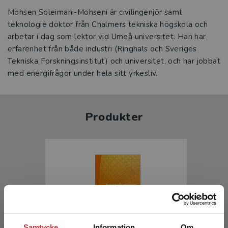
Mohsen Soleimani-Mohseni är civilingenjör samt
teknologie doktor från Chalmers tekniska högskola och
arbetar i dag som lektor vid Umeå universitet. Han har
erfarenhet från både industri (Ringhals och Sveriges
Tekniska Forskningsinstitut) och universitet, och har jobbat
med energifrågor under hela sitt yrkesliv.
Produkter
Samtycke
Information
Om