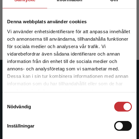
Formelsamling i energiteknik
Denna webbplats använder cookies
Soleimani-Mohseni, Mohsen m.fl.
Vi använder enhetsidentifierare för att anpassa innehållet
477 kr
inkl. moms
Exkl. moms: 450 kr
och annonserna till användarna, tillhandahålla funktioner
för sociala medier och analysera vår trafik. Vi
Begränsad fraktregion
vidarebefordrar även sådana identifierare och annan
information från din enhet till de sociala medier och
annons- och analysföretag som vi samarbetar med.
Studentlitteratur
Dessa kan i sin tur kombinera informationen med annan
information som du har tillhandahållit eller som de har
Det verkar som att du besöker
Studentlitteratur grundades 1963 och är idag Sveriges
samlat in när du har använt deras tjänster.
studentlitteratur.se via en enhet utanför Sverige.
ledande utbildningsförlag. Med läromedel, kurslitteratur,
Samtyckesval
Vi erbjuder inte leveranser utanför Sverige. För
facklitteratur, utbildningar och digitala
Nödvändig
att kunna slutföra ett köp måste
informationstjänster i utbudet, finns Studentlitteratur med
leveransadressen vara i Sverige.
Läs mer
längs hela kunskapsresan.
Inställningar
Kontakta kundservice
Kontakta oss