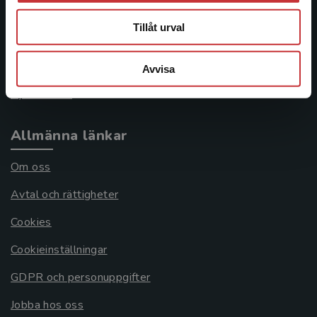
046-31 21 00
Tillåt urval
Frågor och svar
Köpvillkor
Avvisa
Systemkrav
Allmänna länkar
Om oss
Avtal och rättigheter
Cookies
Cookieinställningar
GDPR och personuppgifter
Jobba hos oss