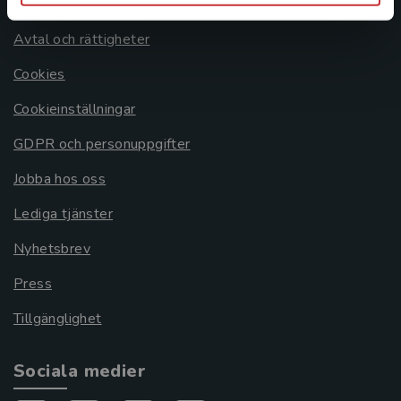
Om oss
Avtal och rättigheter
Cookies
Cookieinställningar
GDPR och personuppgifter
Jobba hos oss
Lediga tjänster
Nyhetsbrev
Press
Tillgänglighet
Sociala medier