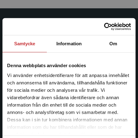
Studentlitteratur
Studentlitteratur grundades 1963 och är idag Sveriges
Samtycke
Information
Om
ledande utbildningsförlag. Med läromedel, kurslitteratur,
facklitteratur, utbildningar och digitala
informationstjänster i utbudet, finns Studentlitteratur med
Denna webbplats använder cookies
längs hela kunskapsresan.
Vi använder enhetsidentifierare för att anpassa innehållet
och annonserna till användarna, tillhandahålla funktioner
Kontakta oss
för sociala medier och analysera vår trafik. Vi
Begränsad fraktregion
vidarebefordrar även sådana identifierare och annan
Kontakta oss
information från din enhet till de sociala medier och
046-31 20 00
annons- och analysföretag som vi samarbetar med.
Dessa kan i sin tur kombinera informationen med annan
Postadress:
information som du har tillhandahållit eller som de har
Box 141
Det verkar som att du besöker
samlat in när du har använt deras tjänster.
studentlitteratur.se via en enhet utanför Sverige.