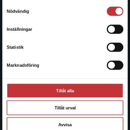
221 00 Lund
Samtyckesval
Vi erbjuder inte leveranser utanför Sverige. För
Nödvändig
Besöksadress:
att kunna slutföra ett köp måste
Åkergränden 1
leveransadressen vara i Sverige.
Läs mer
Inställningar
Kontakta kundservice
Kundservice
Statistik
Kontakta kundservice
Marknadsföring
Stäng
046-31 21 00
Frågor och svar
Köpvillkor
Tillåt alla
Systemkrav
Tillåt urval
Allmänna länkar
Avvisa