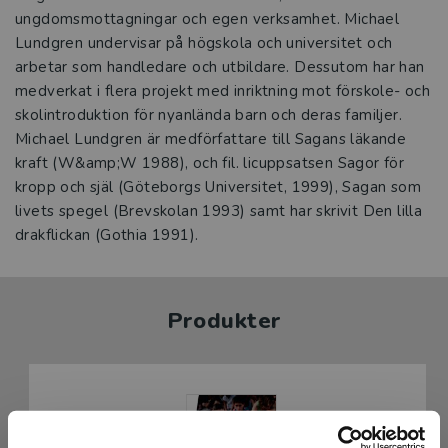
ungdomsmottagningar och egen verksamhet. Michael
Lundgren undervisar på högskola och universitet och
arbetar som handledare och utbildare. Dessutom har han
medverkat i flera projekt med inriktning mot förskole- och
skolintroduktion för nyanlända barn och deras familjer.
Michael Lundgren är medförfattare till Sagans läkande
kraft (W&amp;W 1988), och fil. licuppsatsen Sagor för
kropp och själ (Göteborgs Universitet, 1999), Sagan som
livets spegel (Brevskolan 1993) samt har skrivit Den lilla
drakflickan (Gothia 1991).
Produkter