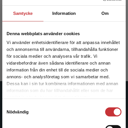
Samtycke
Information
Om
Muntligt berättande i flerspråkiga klassrum
Denna webbplats använder cookies
Vi använder enhetsidentifierare för att anpassa innehållet
Henricsson, O - Lundgren, M
och annonserna till användarna, tillhandahålla funktioner
293 kr
inkl. moms
för sociala medier och analysera vår trafik. Vi
Exkl. moms: 276 kr
Begränsad fraktregion
vidarebefordrar även sådana identifierare och annan
information från din enhet till de sociala medier och
annons- och analysföretag som vi samarbetar med.
Dessa kan i sin tur kombinera informationen med annan
information som du har tillhandahållit eller som de har
Det verkar som att du besöker
Studentlitteratur
samlat in när du har använt deras tjänster.
studentlitteratur.se via en enhet utanför Sverige.
Samtyckesval
Vi erbjuder inte leveranser utanför Sverige. För
Studentlitteratur grundades 1963 och är idag Sveriges
Nödvändig
att kunna slutföra ett köp måste
ledande utbildningsförlag. Med läromedel, kurslitteratur,
leveransadressen vara i Sverige.
Läs mer
facklitteratur, utbildningar och digitala