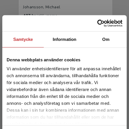
Johansson, Michael
407 kr
inkl. moms
Exkl. moms: 384 kr
Samtycke
Information
Om
Denna webbplats använder cookies
Vi använder enhetsidentifierare för att anpassa innehållet
och annonserna till användarna, tillhandahålla funktioner
för sociala medier och analysera vår trafik. Vi
Parameterstyrd CAD för nybörjare
Begränsad fraktregion
vidarebefordrar även sådana identifierare och annan
information från din enhet till de sociala medier och
Johansson, Michael
annons- och analysföretag som vi samarbetar med.
254 kr
inkl. moms
Dessa kan i sin tur kombinera informationen med annan
Exkl. moms: 240 kr
information som du har tillhandahållit eller som de har
Det verkar som att du besöker
samlat in när du har använt deras tjänster.
studentlitteratur.se via en enhet utanför Sverige.