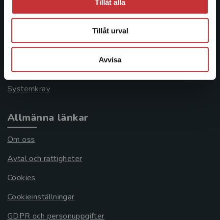
Tillåt alla
Kontakta kundservice
046-31 21 00
Tillåt urval
Frågor och svar
Avvisa
Köpvillkor
Systemkrav
Allmänna länkar
Om oss
Avtal och rättigheter
Cookies
Cookieinställningar
GDPR och personuppgifter