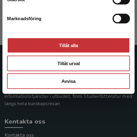
Korhonen Mervi m.fl.
447 kr
inkl. moms
Marknadsföring
Stäng
Exkl. moms: 422 kr
Tillåt alla
Studentlitteratur
Tillåt urval
Studentlitteratur grundades 1963 och är idag Sveriges
Avvisa
ledande utbildningsförlag. Med läromedel, kurslitteratur,
facklitteratur, utbildningar och digitala
informationstjänster i utbudet, finns Studentlitteratur med
längs hela kunskapsresan.
Kontakta oss
Kontakta oss