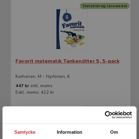
Statsbidrag läromedel
Favorit matematik Tankenötter 5, 5-pack
Korhonen, M - Nyrhinen, K
447 kr
inkl. moms
Exkl. moms: 422 kr
Statsbidrag läromedel
Samtycke
Information
Om