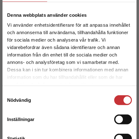
Denna webbplats använder cookies
Vi använder enhetsidentifierare för att anpassa innehållet
Favorit matematik Tankenötter 4B, 5-pack
och annonserna till användarna, tillhandahålla funktioner
för sociala medier och analysera vår trafik. Vi
Korhonen, M - Nyrhinen, K
Begränsad fraktregion
vidarebefordrar även sådana identifierare och annan
447 kr
inkl. moms
information från din enhet till de sociala medier och
Exkl. moms: 422 kr
annons- och analysföretag som vi samarbetar med.
Dessa kan i sin tur kombinera informationen med annan
Statsbidrag läromedel
information som du har tillhandahållit eller som de har
Det verkar som att du besöker
samlat in när du har använt deras tjänster.
studentlitteratur.se via en enhet utanför Sverige.
Samtyckesval
Vi erbjuder inte leveranser utanför Sverige. För
Nödvändig
att kunna slutföra ett köp måste
leveransadressen vara i Sverige.
Läs mer
Inställningar
Kontakta kundservice
Favorit matematik Tankenötter 4A, 5-pack
Statistik