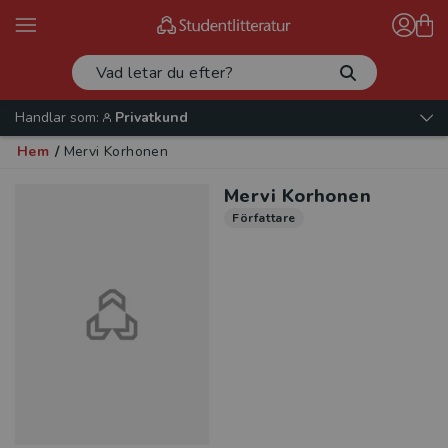
Handlar som:
Privatkund
Hem
/
Mervi Korhonen
Mervi Korhonen
Författare