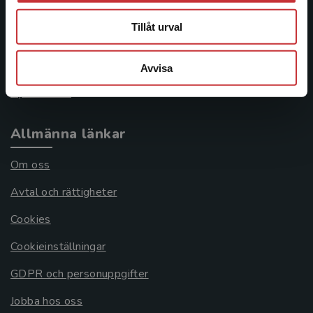
046-31 21 00
Tillåt urval
Frågor och svar
Köpvillkor
Avvisa
Systemkrav
Allmänna länkar
Om oss
Avtal och rättigheter
Cookies
Cookieinställningar
GDPR och personuppgifter
Jobba hos oss