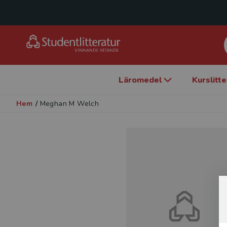
Läromedel
Kurslitt
Hem
/
Meghan M Welch