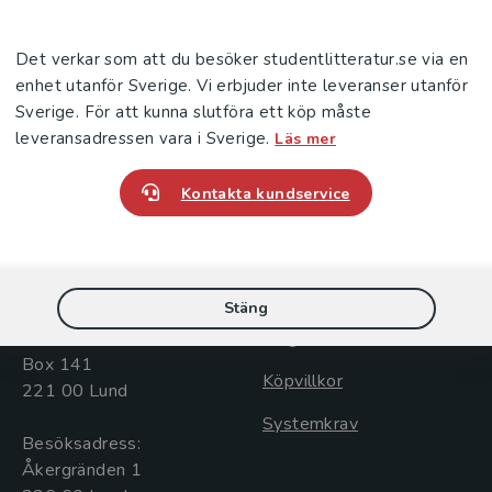
Broadcasting in Atlanta, Georgia, she now works 
provide professional development for Georgia’s 
Det verkar som att du besöker studentlitteratur.se via en
enhet utanför Sverige. Vi erbjuder inte leveranser utanför
Sverige. För att kunna slutföra ett köp måste
leveransadressen vara i Sverige.
Läs mer
Kontakta kundservice
Kontakta oss
Kundservice
Kontakta oss
Kontakta kundservice
046-31 20 00
046-31 21 00
Stäng
Postadress:
Frågor och svar
Box 141
Köpvillkor
221 00 Lund
Systemkrav
Besöksadress:
Åkergränden 1