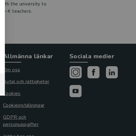
with the university to
pre-K teachers.
Allmänna länkar
Sociala medier
Om oss
Avtal och rättigheter
Cookies
Cookieinställningar
GDPR och
personuppgifter