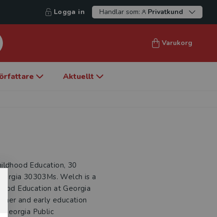
Logga in
Handlar som:
Privatkund
Varukorg
örfattare
Aktuellt
hildhood Education, 30
 Georgia 30303Ms. Welch is a
dhood Education at Georgia
acher and early education
d Georgia Public