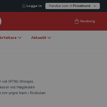
Logga in
Handlar som:
Privatkund
Varukorg
örfattare
Aktuellt
sor vid NTNU (Norges
fessor vid Høgskolen
t om yngre barn i förskolan