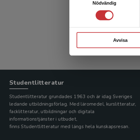
Nödvändig
Avvisa
Studentlitteratur
Studentlitteratur grundades 1963 och är idag Sveriges
ledande utbildningsförlag. Med läromedel, kurslitteratur,
facklitteratur, utbildningar och digitala
informationstjänster i utbudet,
finns Studentlitteratur med längs hela kunskapsresan.