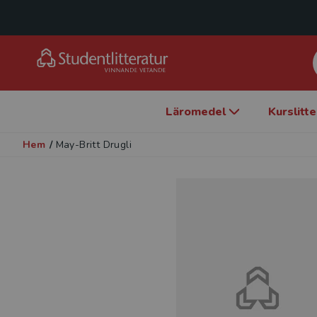
Läromedel
Kurslitt
Hem
/
May-Britt Drugli