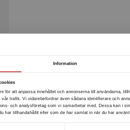
Begränsad fraktregion
Produkter
Information
cookies
e för att anpassa innehållet och annonserna till användarna, tillh
Det verkar som att du besöker studentlitteratur.se via en
vår trafik. Vi vidarebefordrar även sådana identifierare och anna
enhet utanför Sverige. Vi erbjuder inte leveranser utanför
nnons- och analysföretag som vi samarbetar med. Dessa kan i sin
Sverige. För att kunna slutföra ett köp måste
har tillhandahållit eller som de har samlat in när du har använt 
leveransadressen vara i Sverige.
Läs mer
Kontakta kundservice