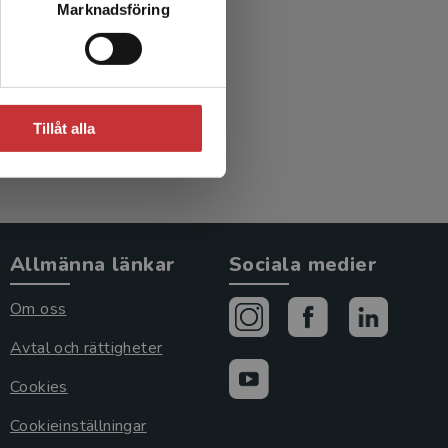
Marknadsföring
Tillåt alla
Allmänna länkar
Sociala medier
Om oss
Avtal och rättigheter
Cookies
Cookieinställningar