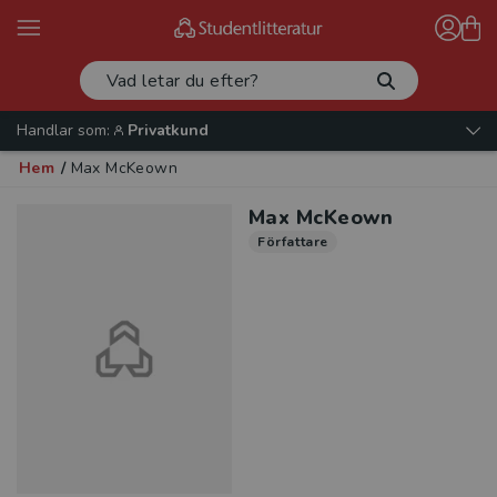
Handlar som:
Privatkund
Hem
/
Max McKeown
Max McKeown
Författare