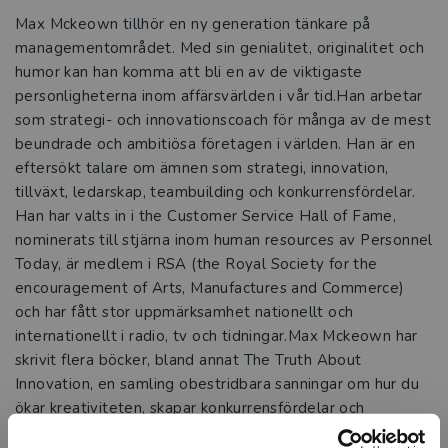
Max Mckeown tillhör en ny generation tänkare på
managementområdet. Med sin genialitet, originalitet och
humor kan han komma att bli en av de viktigaste
personligheterna inom affärsvärlden i vår tid.Han arbetar
som strategi- och innovationscoach för många av de mest
beundrade och ambitiösa företagen i världen. Han är en
eftersökt talare om ämnen som strategi, innovation,
tillväxt, ledarskap, teambuilding och konkurrensfördelar.
Han har valts in i the Customer Service Hall of Fame,
nominerats till stjärna inom human resources av Personnel
Today, är medlem i RSA (the Royal Society for the
encouragement of Arts, Manufactures and Commerce)
och har fått stor uppmärksamhet nationellt och
internationellt i radio, tv och tidningar.Max Mckeown har
skrivit flera böcker, bland annat The Truth About
Innovation, en samling obestridbara sanningar om hur du
ökar kreativiteten, skapar konkurrensfördelar och
använder dig av innovationer på ett praktiskt sätt för att