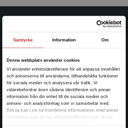
Studentlitteratur
Studentlitteratur grundades 1963 och är idag Sveriges
Samtycke
Information
Om
ledande utbildningsförlag. Med läromedel, kurslitteratur,
facklitteratur, utbildningar och digitala
informationstjänster i utbudet, finns Studentlitteratur med
Denna webbplats använder cookies
längs hela kunskapsresan.
Vi använder enhetsidentifierare för att anpassa innehållet
och annonserna till användarna, tillhandahålla funktioner
Kontakta oss
för sociala medier och analysera vår trafik. Vi
Begränsad fraktregion
vidarebefordrar även sådana identifierare och annan
Kontakta oss
information från din enhet till de sociala medier och
046-31 20 00
annons- och analysföretag som vi samarbetar med.
Dessa kan i sin tur kombinera informationen med annan
Postadress:
information som du har tillhandahållit eller som de har
Box 141
Det verkar som att du besöker
samlat in när du har använt deras tjänster.
221 00 Lund
studentlitteratur.se via en enhet utanför Sverige.