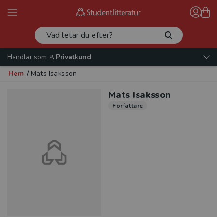
Handlar som:
Privatkund
Hem
/
Mats Isaksson
Mats Isaksson
Författare