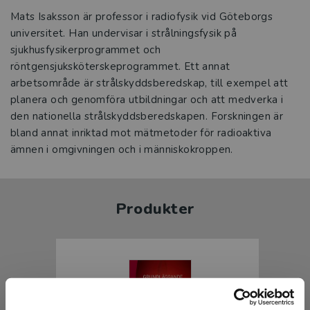
Mats Isaksson är professor i radiofysik vid Göteborgs
universitet. Han undervisar i strålningsfysik på
sjukhusfysikerprogrammet och
röntgensjuksköterskeprogrammet. Ett annat
arbetsområde är strålskyddsberedskap, till exempel att
planera och genomföra utbildningar och att medverka i
den nationella strålskyddsberedskapen. Forskningen är
bland annat inriktad mot mätmetoder för radioaktiva
ämnen i omgivningen och i människokroppen.
Produkter