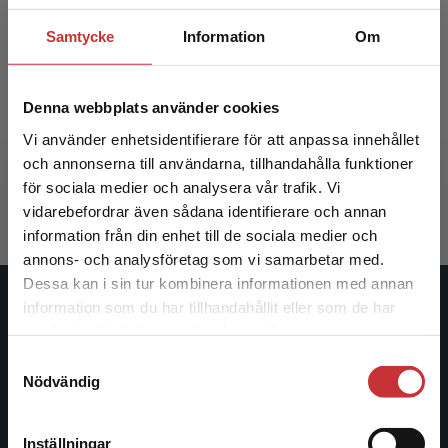
Samtycke
Information
Om
Grundläggande strålningsfysik
Denna webbplats använder cookies
Vi använder enhetsidentifierare för att anpassa innehållet
Isaksson, Mats
och annonserna till användarna, tillhandahålla funktioner
366 kr
inkl. moms
för sociala medier och analysera vår trafik. Vi
Exkl. moms: 345 kr
Begränsad fraktregion
vidarebefordrar även sådana identifierare och annan
information från din enhet till de sociala medier och
annons- och analysföretag som vi samarbetar med.
Dessa kan i sin tur kombinera informationen med annan
information som du har tillhandahållit eller som de har
Studentlitteratur
Det verkar som att du besöker
samlat in när du har använt deras tjänster.
studentlitteratur.se via en enhet utanför Sverige.
Studentlitteratur grundades 1963 och är idag Sveriges
Samtyckesval
Vi erbjuder inte leveranser utanför Sverige. För
Nödvändig
ledande utbildningsförlag. Med läromedel, kurslitteratur,
att kunna slutföra ett köp måste
facklitteratur, utbildningar och digitala
leveransadressen vara i Sverige.
Läs mer
informationstjänster i utbudet, finns Studentlitteratur med
Inställningar