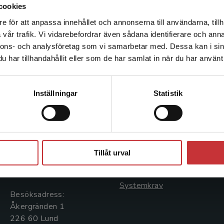
cookies
e för att anpassa innehållet och annonserna till användarna, tillh
Det verkar som att du besöker studentlitteratur.se via en
vår trafik. Vi vidarebefordrar även sådana identifierare och anna
enhet utanför Sverige. Vi erbjuder inte leveranser utanför
nnons- och analysföretag som vi samarbetar med. Dessa kan i sin
Sverige. För att kunna slutföra ett köp måste
har tillhandahållit eller som de har samlat in när du har använt 
leveransadressen vara i Sverige.
Läs mer
Kontakta oss
Kundservice
Kontakta kundservice
Inställningar
Statistik
Kontakta oss
Kontakta kundservice
046-31 20 00
046-31 21 00
Stäng
Postadress:
Frågor och svar
Tillåt urval
Box 141
Köpvillkor
221 00 Lund
Systemkrav
Besöksadress:
Åkergränden 1