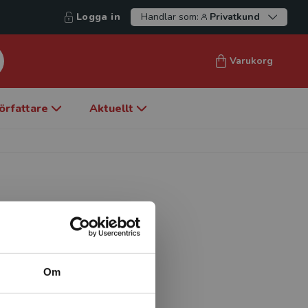
Logga in
Handlar som:
Privatkund
Varukorg
örfattare
Aktuellt
 vid KTH.
Om