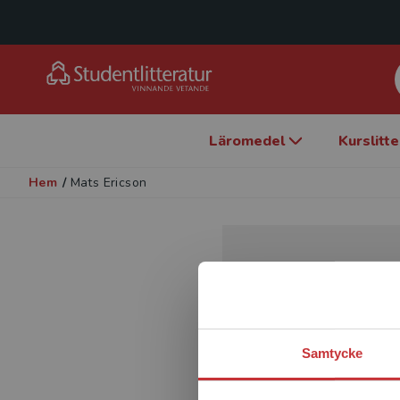
Läromedel
Kurslitt
Hem
/
Mats Ericson
Samtycke