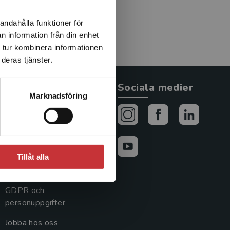
andahålla funktioner för
n information från din enhet
 tur kombinera informationen
deras tjänster.
Allmänna länkar
Sociala medier
Marknadsföring
Om oss
Avtal och rättigheter
Cookies
Tillåt alla
Cookieinställningar
GDPR och
personuppgifter
Jobba hos oss