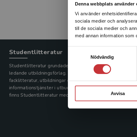
Denna webbplats använder 
Vi använder enhetsidentifierar
sociala medier och analysera 
till de sociala medier och a
med annan information som du 
Samtyckesval
Studentlitteratur
Nödvändig
Studentlitteratur grundades 1963 och är idag Sveriges
ledande utbildningsförlag. Med läromedel, kurslitteratur,
facklitteratur, utbildningar och digitala
informationstjänster i utbudet,
Avvisa
finns Studentlitteratur med längs hela kunskapsresan.