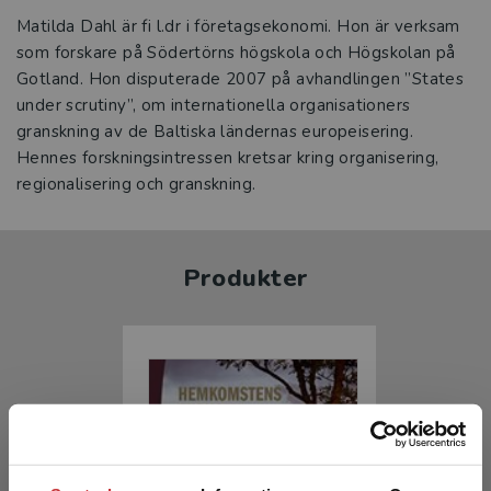
Matilda Dahl är fi l.dr i företagsekonomi. Hon är verksam
som forskare på Södertörns högskola och Högskolan på
Gotland. Hon disputerade 2007 på avhandlingen ”States
under scrutiny”, om internationella organisationers
granskning av de Baltiska ländernas europeisering.
Hennes forskningsintressen kretsar kring organisering,
regionalisering och granskning.
Produkter