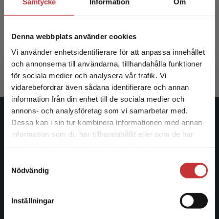
Samtycke
Information
Om
Hemkomstens ekonomi
Denna webbplats använder cookies
Vi använder enhetsidentifierare för att anpassa innehållet
297 kr
inkl. moms
Exkl. moms: 280 kr
och annonserna till användarna, tillhandahålla funktioner
för sociala medier och analysera vår trafik. Vi
Begränsad fraktregion
vidarebefordrar även sådana identifierare och annan
information från din enhet till de sociala medier och
annons- och analysföretag som vi samarbetar med.
Studentlitteratur
Dessa kan i sin tur kombinera informationen med annan
information som du har tillhandahållit eller som de har
Det verkar som att du besöker
Studentlitteratur grundades 1963 och är idag Sveriges
samlat in när du har använt deras tjänster.
studentlitteratur.se via en enhet utanför Sverige.
ledande utbildningsförlag. Med läromedel, kurslitteratur,
Samtyckesval
Vi erbjuder inte leveranser utanför Sverige. För
facklitteratur, utbildningar och digitala
Nödvändig
att kunna slutföra ett köp måste
informationstjänster i utbudet, finns Studentlitteratur med
leveransadressen vara i Sverige.
Läs mer
längs hela kunskapsresan.
Inställningar
Kontakta kundservice