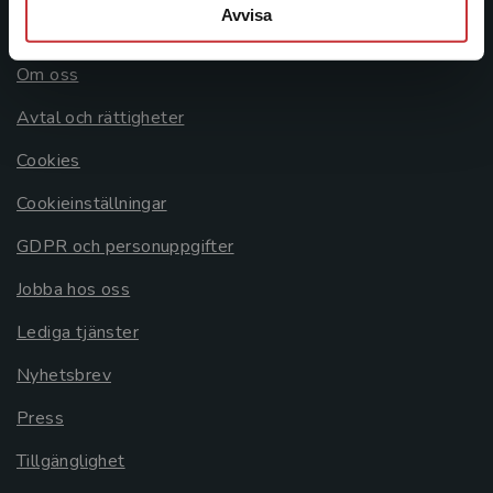
Avvisa
Allmänna länkar
Om oss
Avtal och rättigheter
Cookies
Cookieinställningar
GDPR och personuppgifter
Jobba hos oss
Lediga tjänster
Nyhetsbrev
Press
Tillgänglighet