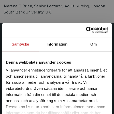
Martina O’Brien, Senior Lecturer, Adult Nursing, London
South Bank University, UK.
Studentlitteratur
Samtycke
Information
Om
Studentlitteratur grundades 1963 och är idag Sveriges
ledande utbildningsförlag. Med läromedel, kurslitteratur,
facklitteratur, utbildningar och digitala
Denna webbplats använder cookies
informationstjänster i utbudet, finns Studentlitteratur med
Vi använder enhetsidentifierare för att anpassa innehållet
längs hela kunskapsresan.
och annonserna till användarna, tillhandahålla funktioner
för sociala medier och analysera vår trafik. Vi
Kontakta oss
Begränsad fraktregion
vidarebefordrar även sådana identifierare och annan
information från din enhet till de sociala medier och
Kontakta oss
annons- och analysföretag som vi samarbetar med.
Dessa kan i sin tur kombinera informationen med annan
046-31 20 00
information som du har tillhandahållit eller som de har