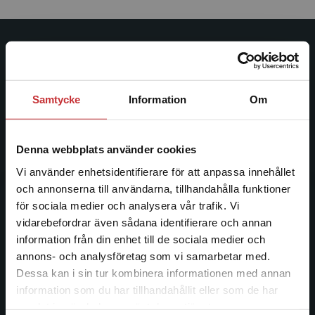
Studentlitteratur
Studentlitteratur grundades 1963 och är idag Sveriges
Samtycke
Information
Om
ledande utbildningsförlag. Med läromedel, kurslitteratur,
facklitteratur, utbildningar och digitala
informationstjänster i utbudet, finns Studentlitteratur med
Denna webbplats använder cookies
längs hela kunskapsresan.
Vi använder enhetsidentifierare för att anpassa innehållet
och annonserna till användarna, tillhandahålla funktioner
Kontakta oss
för sociala medier och analysera vår trafik. Vi
Begränsad fraktregion
vidarebefordrar även sådana identifierare och annan
Kontakta oss
information från din enhet till de sociala medier och
046-31 20 00
annons- och analysföretag som vi samarbetar med.
Dessa kan i sin tur kombinera informationen med annan
Postadress:
information som du har tillhandahållit eller som de har
Box 141
Det verkar som att du besöker
samlat in när du har använt deras tjänster.
studentlitteratur.se via en enhet utanför Sverige.