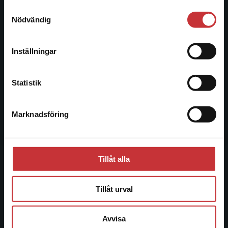
221 00 Lund
Samtyckesval
Vi erbjuder inte leveranser utanför Sverige. För
Nödvändig
Besöksadress:
att kunna slutföra ett köp måste
Åkergränden 1
leveransadressen vara i Sverige.
Läs mer
Inställningar
Kontakta kundservice
Kundservice
Statistik
Kontakta kundservice
Marknadsföring
Stäng
046-31 21 00
Frågor och svar
Köpvillkor
Tillåt alla
Systemkrav
Tillåt urval
Allmänna länkar
Avvisa