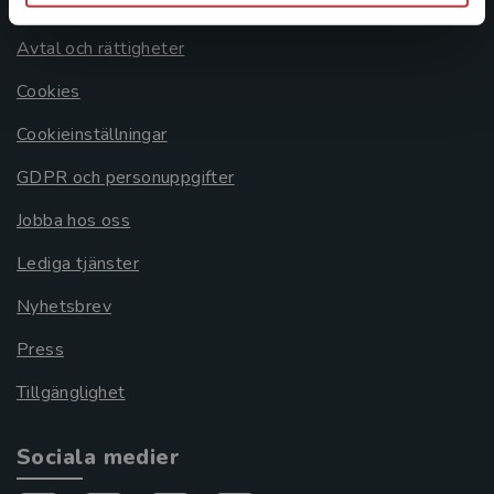
Om oss
Avtal och rättigheter
Cookies
Cookieinställningar
GDPR och personuppgifter
Jobba hos oss
Lediga tjänster
Nyhetsbrev
Press
Tillgänglighet
Sociala medier