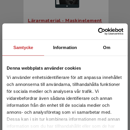
Lärarmaterial - Maskinelement
Mägi, Mart m.fl.
Samtycke
Information
Om
Denna webbplats använder cookies
Vi använder enhetsidentifierare för att anpassa innehållet
och annonserna till användarna, tillhandahålla funktioner
för sociala medier och analysera vår trafik. Vi
Begränsad fraktregion
vidarebefordrar även sådana identifierare och annan
Maskinelement
information från din enhet till de sociala medier och
annons- och analysföretag som vi samarbetar med.
Mägi, Mart m.fl.
Dessa kan i sin tur kombinera informationen med annan
449 kr
inkl. moms
information som du har tillhandahållit eller som de har
Det verkar som att du besöker