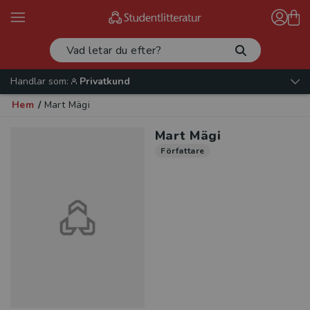
Handlar som:
Privatkund
Hem
/
Mart Mägi
Mart Mägi
Författare