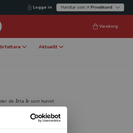
Logga in
Handlar som:
Privatkund
Varukorg
örfattare
Aktuellt
nder de åtta år som hunnit
först utveckla och sedan
rbritannien i processen
ngefär ”enastående åtgärder
rvisning och lärande i deras