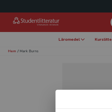
Läromedel
Kurslitt
Hem
/
Mark Burns