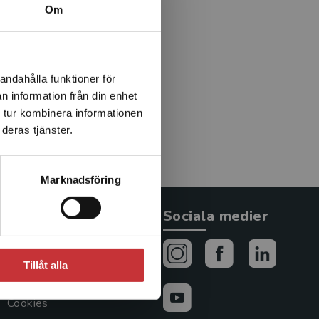
bidragit till den förbättrade
Om
 i flera av den brittiska
författare till två
s (2012) har sålts i mer än
ill flera andra språk.
andahålla funktioner för
målet är utgångspunkten,
n information från din enhet
tt arbete med brittiska
 tur kombinera informationen
en TES årliga
deras tjänster.
Marknadsföring
Allmänna länkar
Sociala medier
Om oss
Tillåt alla
Avtal och rättigheter
Cookies