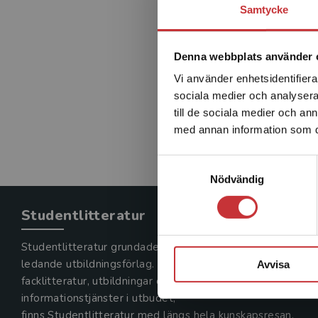
Samtycke
Denna webbplats använder 
Vi använder enhetsidentifierar
sociala medier och analysera 
till de sociala medier och a
med annan information som du 
Samtyckesval
Nödvändig
Studentlitteratur
Studentlitteratur grundades 1963 och är idag Sveriges
ledande utbildningsförlag. Med läromedel, kurslitteratur,
Avvisa
facklitteratur, utbildningar och digitala
informationstjänster i utbudet,
finns Studentlitteratur med längs hela kunskapsresan.