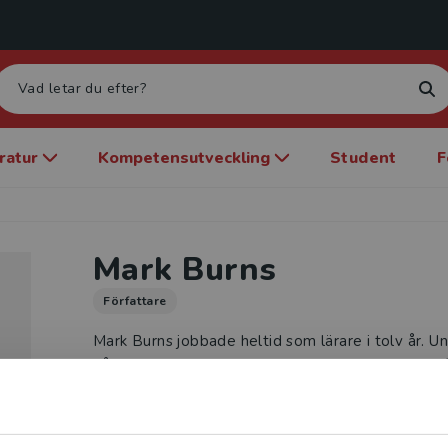
eratur
Kompetensutveckling
Student
F
Mark Burns
Författare
Mark Burns jobbade heltid som lärare i tolv år. U
gå sedan dess har han arbetat intensivt med att 
undervisa tusentals grundskollärare över hela Sto
outstanding teaching intervention (på svenska u
för undervisning”) för att höja kvaliteten på unde