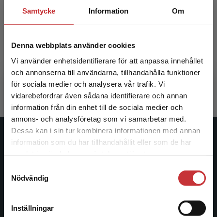
Samtycke
Information
Om
Kunskap i det praktiska
Denna webbplats använder cookies
Gustavsson, Bernt (red.)
Vi använder enhetsidentifierare för att anpassa innehållet
och annonserna till användarna, tillhandahålla funktioner
341 kr
inkl. moms
Exkl. moms: 322 kr
för sociala medier och analysera vår trafik. Vi
Begränsad fraktregion
vidarebefordrar även sådana identifierare och annan
information från din enhet till de sociala medier och
annons- och analysföretag som vi samarbetar med.
Dessa kan i sin tur kombinera informationen med annan
Studentlitteratur
information som du har tillhandahållit eller som de har
Det verkar som att du besöker
samlat in när du har använt deras tjänster.
studentlitteratur.se via en enhet utanför Sverige.
Studentlitteratur grundades 1963 och är idag Sveriges
Samtyckesval
Vi erbjuder inte leveranser utanför Sverige. För
ledande utbildningsförlag. Med läromedel, kurslitteratur,
Nödvändig
att kunna slutföra ett köp måste
facklitteratur, utbildningar och digitala
leveransadressen vara i Sverige.
Läs mer
informationstjänster i utbudet, finns Studentlitteratur med
Inställningar
längs hela kunskapsresan.