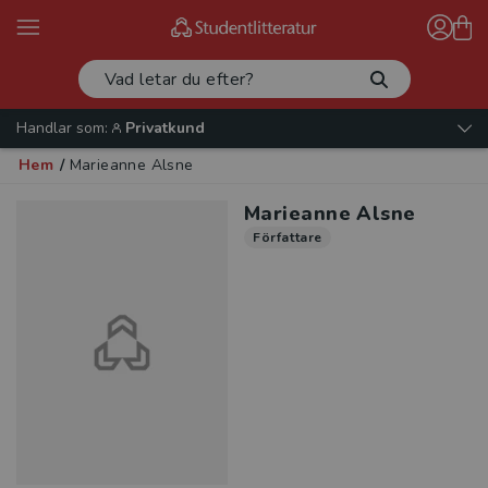
Handlar som:
Privatkund
Hem
/
Marieanne Alsne
Marieanne Alsne
Författare