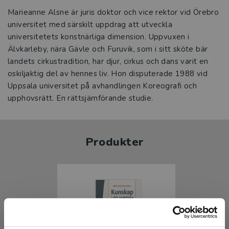
Marieanne Alsne är juris doktor och vice rektor vid Örebro
universitet med särskilt uppdrag att utveckla
universitetets konstnärliga dimension. Uppvuxen i
Älvkarleby, nära Gävle och Furuvik, som i sitt sköte bär
landets cirkustradition, har djur, cirkus och dans varit en
oskiljaktig del av hennes liv. Hon disputerade 1988 vid
Uppsala universitet på avhandlingen Koreografi och
upphovsrätt. En rättsjämförande studie.
Produkter