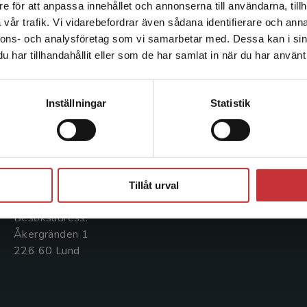
e för att anpassa innehållet och annonserna till användarna, tillh
Det verkar som att du besöker studentlitteratur.se via en
vår trafik. Vi vidarebefordrar även sådana identifierare och anna
enhet utanför Sverige. Vi erbjuder inte leveranser utanför
nnons- och analysföretag som vi samarbetar med. Dessa kan i sin
Sverige. För att kunna slutföra ett köp måste
har tillhandahållit eller som de har samlat in när du har använt 
leveransadressen vara i Sverige.
Läs mer
Kontakta oss
Kundservice
Kontakta kundservice
Kontakta oss
Kontakta kundservice
Inställningar
Statistik
046-31 20 00
046-31 21 00
Postadress:
Frågor och svar
Stäng
Box 141
Köpvillkor
221 00 Lund
Tillåt urval
Systemkrav
Besöksadress:
Åkergränden 1