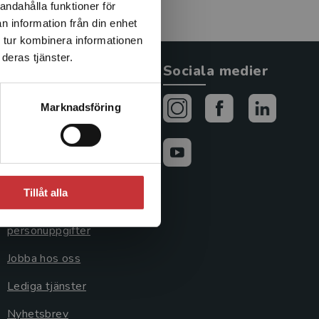
andahålla funktioner för
n information från din enhet
 tur kombinera informationen
deras tjänster.
Allmänna länkar
Sociala medier
Om oss
Marknadsföring
Avtal och rättigheter
Cookies
Cookieinställningar
Tillåt alla
GDPR och
personuppgifter
Jobba hos oss
Lediga tjänster
Nyhetsbrev