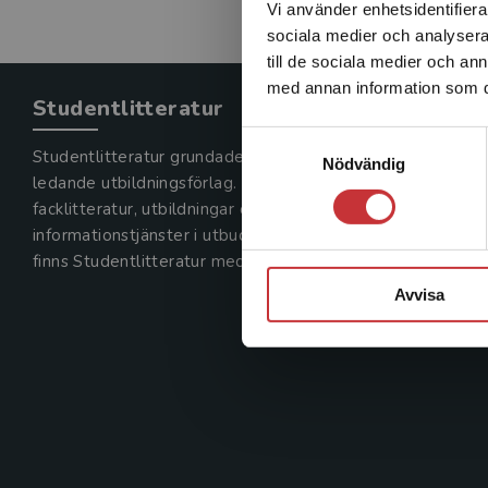
Vi använder enhetsidentifierar
sociala medier och analysera 
till de sociala medier och a
med annan information som du 
Studentlitteratur
Samtyckesval
Studentlitteratur grundades 1963 och är idag Sveriges
Nödvändig
ledande utbildningsförlag. Med läromedel, kurslitteratur,
facklitteratur, utbildningar och digitala
informationstjänster i utbudet,
finns Studentlitteratur med längs hela kunskapsresan.
Avvisa