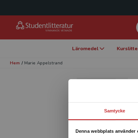
Läromedel
Kurslitt
Hem
/
Marie Appelstrand
Samtycke
Denna webbplats använder 