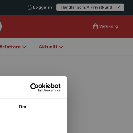
Logga in
Handlar som:
Privatkund
Varukorg
örfattare
Aktuellt
Om