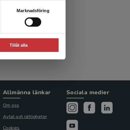
Marknadsföring
Tillåt alla
Allmänna länkar
Sociala medier
Om oss
Avtal och rättigheter
Cookies