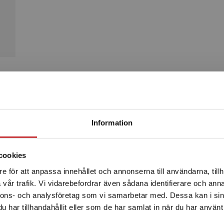
Produkter
Begränsad fraktregion
Information
cookies
e för att anpassa innehållet och annonserna till användarna, tillh
Det verkar som att du besöker studentlitteratur.se via en
vår trafik. Vi vidarebefordrar även sådana identifierare och anna
enhet utanför Sverige. Vi erbjuder inte leveranser utanför
nnons- och analysföretag som vi samarbetar med. Dessa kan i sin
Sverige. För att kunna slutföra ett köp måste
har tillhandahållit eller som de har samlat in när du har använt 
leveransadressen vara i Sverige.
Läs mer