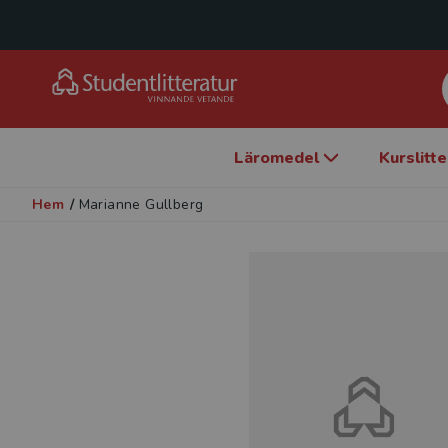
Läromedel
Kurslitt
Hem
/
Marianne Gullberg