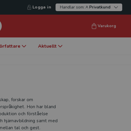
Logga in
Handlar som:
Privatkund
Varukorg
örfattare
Aktuellt
skap, forskar om
lerspråkighet. Hon har bland
oduktion och förståelse
h hjärnavbildning samt med
mellan tal och gest.