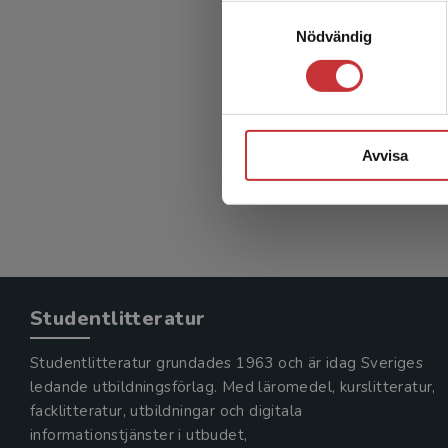
Samtyckesval
Nödvändig
Avvisa
Studentlitteratur
Studentlitteratur grundades 1963 och är idag Sveriges
ledande utbildningsförlag. Med läromedel, kurslitteratur,
facklitteratur, utbildningar och digitala
informationstjänster i utbudet,