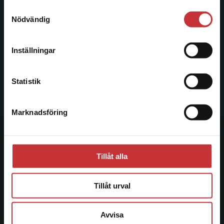
221 00 Lund
Samtyckesval
Vi erbjuder inte leveranser utanför Sverige. För
Nödvändig
Besöksadress:
att kunna slutföra ett köp måste
Åkergränden 1
leveransadressen vara i Sverige.
Läs mer
Inställningar
Kontakta kundservice
Kundservice
Statistik
Kontakta kundservice
Marknadsföring
Stäng
046-31 21 00
Frågor och svar
Köpvillkor
Tillåt alla
Systemkrav
Tillåt urval
Allmänna länkar
Avvisa