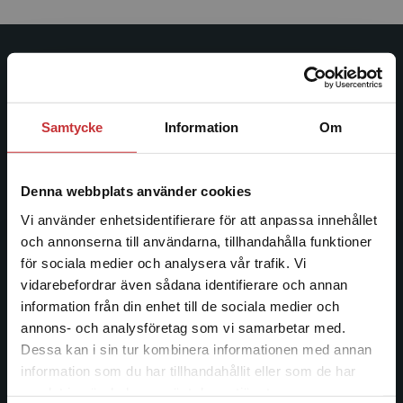
Studentlitteratur
Studentlitteratur grundades 1963 och är idag Sveriges
Samtycke
Information
Om
ledande utbildningsförlag. Med läromedel, kurslitteratur,
facklitteratur, utbildningar och digitala
informationstjänster i utbudet, finns Studentlitteratur med
Denna webbplats använder cookies
längs hela kunskapsresan.
Vi använder enhetsidentifierare för att anpassa innehållet
och annonserna till användarna, tillhandahålla funktioner
Kontakta oss
för sociala medier och analysera vår trafik. Vi
Begränsad fraktregion
vidarebefordrar även sådana identifierare och annan
Kontakta oss
information från din enhet till de sociala medier och
046-31 20 00
annons- och analysföretag som vi samarbetar med.
Dessa kan i sin tur kombinera informationen med annan
Postadress:
information som du har tillhandahållit eller som de har
Box 141
Det verkar som att du besöker
samlat in när du har använt deras tjänster.
studentlitteratur.se via en enhet utanför Sverige.