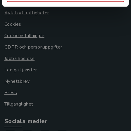
Om oss
Avtal och rättigheter
Cookies
Cookieinställningar
GDPR och personuppgifter
Jobba hos oss
Lediga tjänster
Nyhetsbrev
Press
Tillgänglighet
Sociala medier