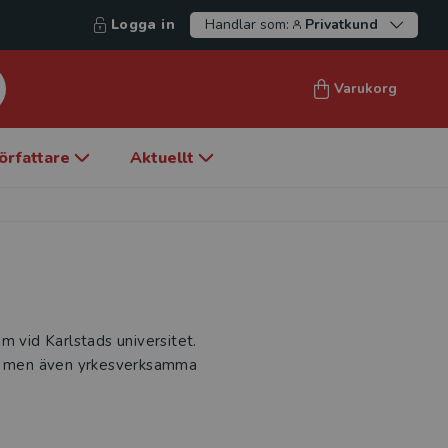
Logga in
Handlar som:
Privatkund
Varukorg
örfattare
Aktuellt
m vid Karlstads universitet.
ter men även yrkesverksamma