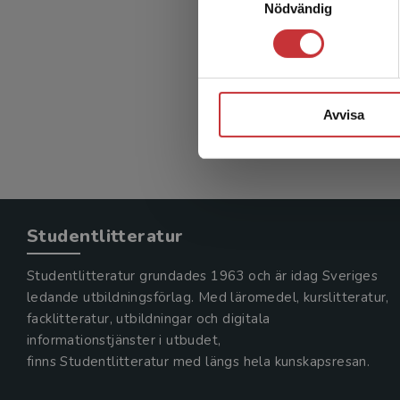
Nödvändig
Rening
Granströ
347 kr
in
Exkl. mom
Avvisa
Studentlitteratur
Studentlitteratur grundades 1963 och är idag Sveriges
ledande utbildningsförlag. Med läromedel, kurslitteratur,
facklitteratur, utbildningar och digitala
informationstjänster i utbudet,
finns Studentlitteratur med längs hela kunskapsresan.