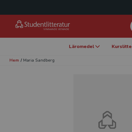
Läromedel
Kurslitt
Hem
/
Maria Sandberg