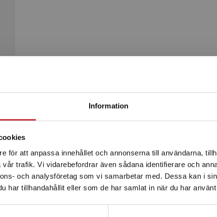
Begränsad fraktregion
Produkter
Information
cookies
e för att anpassa innehållet och annonserna till användarna, tillh
Det verkar som att du besöker studentlitteratur.se via en
vår trafik. Vi vidarebefordrar även sådana identifierare och anna
enhet utanför Sverige. Vi erbjuder inte leveranser utanför
nnons- och analysföretag som vi samarbetar med. Dessa kan i sin
Sverige. För att kunna slutföra ett köp måste
har tillhandahållit eller som de har samlat in när du har använt 
leveransadressen vara i Sverige.
Läs mer
Kontakta kundservice