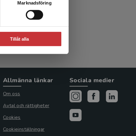
Marknadsföring
Tillåt alla
Allmänna länkar
Sociala medier
Om oss
Avtal och rättigheter
Cookies
Cookieinställningar