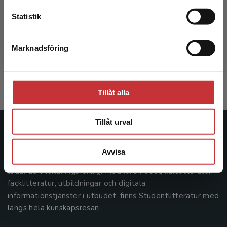
Statistik
Bilderbokens pusselbitar
Marknadsföring
Stäng
Nikolajeva, Maria
368 kr
inkl. moms
Exkl. moms: 347 kr
Tillåt alla
Tillåt urval
Studentlitteratur
Avvisa
Studentlitteratur grundades 1963 och är idag Sveriges
ledande utbildningsförlag. Med läromedel, kurslitteratur,
facklitteratur, utbildningar och digitala
informationstjänster i utbudet, finns Studentlitteratur med
längs hela kunskapsresan.