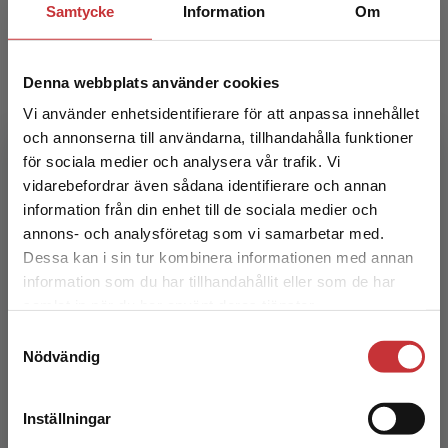
Samtycke
Information
Om
Denna webbplats använder cookies
Vi använder enhetsidentifierare för att anpassa innehållet
och annonserna till användarna, tillhandahålla funktioner
för sociala medier och analysera vår trafik. Vi
Barnlitteraturanalyser
Begränsad fraktregion
vidarebefordrar även sådana identifierare och annan
information från din enhet till de sociala medier och
Andersson, M - Druker, E (red.)
annons- och analysföretag som vi samarbetar med.
337 kr
inkl. moms
Dessa kan i sin tur kombinera informationen med annan
Exkl. moms: 318 kr
information som du har tillhandahållit eller som de har
Det verkar som att du besöker
samlat in när du har använt deras tjänster.
studentlitteratur.se via en enhet utanför Sverige.
Samtyckesval
Vi erbjuder inte leveranser utanför Sverige. För
Nödvändig
att kunna slutföra ett köp måste
leveransadressen vara i Sverige.
Läs mer
Inställningar
Kontakta kundservice