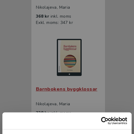
Nikolajeva, Maria
368 kr
inkl. moms
Exkl. moms: 347 kr
Barnbokens byggklossar
Nikolajeva, Maria
228 kr
inkl. moms
Exkl. moms: 215 kr