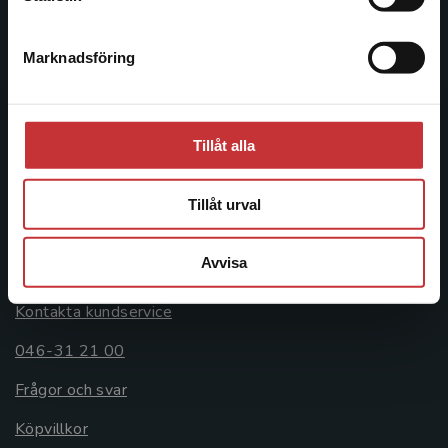
046-31 20 00
Marknadsföring
Stäng
Postadress:
Box 141
221 00 Lund
Tillåt alla
Besöksadress:
Åkergränden 1
Tillåt urval
Avvisa
Kundservice
Kontakta kundservice
046-31 21 00
Frågor och svar
Köpvillkor