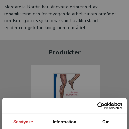
Margareta Nordin har långvarig erfarenhet av
rehabilitering och förebyggande arbete inom området
rörelseorganens sjukdomar samt av klinisk och
epidemiologisk forskning inom området.
Produkter
Tillämpad biomekanik
Samtycke
Information
Om