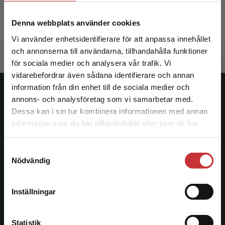
Heijne-Wiktorin, C - Nordin, M
Denna webbplats använder cookies
473 kr
inkl. moms
Exkl. moms: 446 kr
Vi använder enhetsidentifierare för att anpassa innehållet
och annonserna till användarna, tillhandahålla funktioner
för sociala medier och analysera vår trafik. Vi
Begränsad fraktregion
vidarebefordrar även sådana identifierare och annan
information från din enhet till de sociala medier och
Studentlitteratur
annons- och analysföretag som vi samarbetar med.
Dessa kan i sin tur kombinera informationen med annan
Studentlitteratur grundades 1963 och är idag Sveriges
information som du har tillhandahållit eller som de har
Det verkar som att du besöker
ledande utbildningsförlag. Med läromedel, kurslitteratur,
samlat in när du har använt deras tjänster.
studentlitteratur.se via en enhet utanför Sverige.
facklitteratur, utbildningar och digitala
Samtyckesval
Vi erbjuder inte leveranser utanför Sverige. För
informationstjänster i utbudet, finns Studentlitteratur med
Nödvändig
att kunna slutföra ett köp måste
längs hela kunskapsresan.
leveransadressen vara i Sverige.
Läs mer
Inställningar
Kontakta oss
Kontakta kundservice
Kontakta oss
Statistik