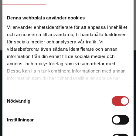
Jevon, Philip m.fl. (red.)
Denna webbplats använder cookies
409 kr
inkl. moms
Vi använder enhetsidentifierare för att anpassa innehållet
Exkl. moms: 386 kr
och annonserna till användarna, tillhandahålla funktioner
för sociala medier och analysera vår trafik. Vi
Begränsad fraktregion
vidarebefordrar även sådana identifierare och annan
information från din enhet till de sociala medier och
annons- och analysföretag som vi samarbetar med.
Studentlitteratur
Dessa kan i sin tur kombinera informationen med annan
information som du har tillhandahållit eller som de har
Studentlitteratur grundades 1963 och är idag Sveriges
Det verkar som att du besöker
samlat in när du har använt deras tjänster.
ledande utbildningsförlag. Med läromedel, kurslitteratur,
studentlitteratur.se via en enhet utanför Sverige.
facklitteratur, utbildningar och digitala
Samtyckesval
Vi erbjuder inte leveranser utanför Sverige. För
Nödvändig
informationstjänster i utbudet, finns Studentlitteratur med
att kunna slutföra ett köp måste
längs hela kunskapsresan.
leveransadressen vara i Sverige.
Läs mer
Inställningar
Kontakta oss
Kontakta kundservice