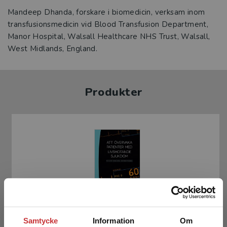
Mandeep Dhanda, forskare i biomedicin, verksam inom
transfusionsmedicin vid Blood Transfusion Department,
Manor Hospital, Walsall Healthcare NHS Trust, Walsall,
West Midlands, England.
Produkter
Att övervaka patienter med livshotande
Samtycke
Information
Om
sjukdom