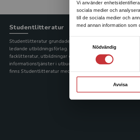
Vi använder enhetsidentifierar
sociala medier och analysera 
till de sociala medier och a
med annan information som du 
Studentlitteratur
Samtyckesval
Studentlitteratur grundades 1963 och är idag Sveriges
Nödvändig
ledande utbildningsförlag. Med läromedel, kurslitteratur,
facklitteratur, utbildningar och digitala
informationstjänster i utbudet,
finns Studentlitteratur med längs hela kunskapsresan.
Avvisa