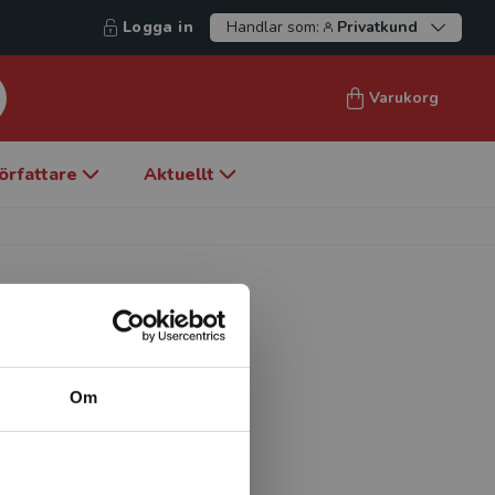
Logga in
Handlar som:
Privatkund
Varukorg
örfattare
Aktuellt
Om