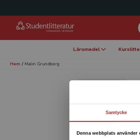
Läromedel
Kurslitt
Hem
/
Malin Grundberg
Samtycke
Denna webbplats använder 