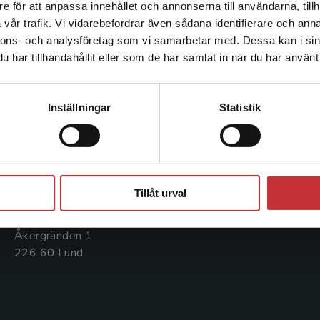
e för att anpassa innehållet och annonserna till användarna, tillh
Det verkar som att du besöker studentlitteratur.se via en
vår trafik. Vi vidarebefordrar även sådana identifierare och anna
enhet utanför Sverige. Vi erbjuder inte leveranser utanför
nnons- och analysföretag som vi samarbetar med. Dessa kan i sin
Sverige. För att kunna slutföra ett köp måste
har tillhandahållit eller som de har samlat in när du har använt 
leveransadressen vara i Sverige.
Kontakta oss
Kundservice
Läs mer
Kontakta oss
Kontakta kundservice
Kontakta kundservice
Inställningar
Statistik
046-31 20 00
046-31 21 00
Postadress:
Frågor och svar
Box 141
Stäng
Köpvillkor
221 00 Lund
Tillåt urval
Systemkrav
Besöksadress:
Åkergränden 1