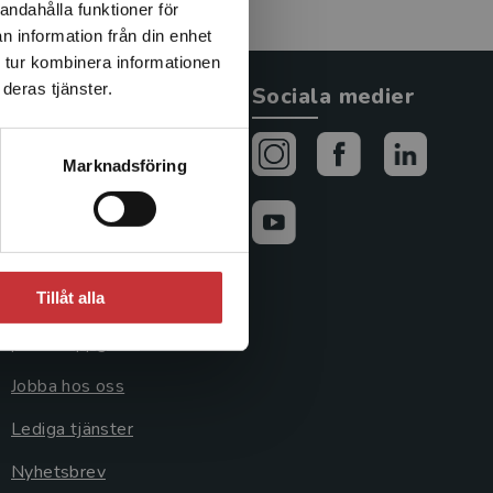
andahålla funktioner för
n information från din enhet
 tur kombinera informationen
deras tjänster.
Allmänna länkar
Sociala medier
Om oss
Marknadsföring
Avtal och rättigheter
Cookies
Cookieinställningar
Tillåt alla
GDPR och
personuppgifter
Jobba hos oss
Lediga tjänster
Nyhetsbrev