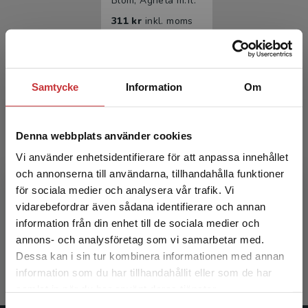
Blom, Agneta m.fl.
311 kr
inkl. moms
Exkl. moms: 293 kr
Samtycke
Information
Om
Denna webbplats använder cookies
Vi använder enhetsidentifierare för att anpassa innehållet
och annonserna till användarna, tillhandahålla funktioner
Regionboken
för sociala medier och analysera vår trafik. Vi
Begränsad fraktregion
vidarebefordrar även sådana identifierare och annan
Blom, Agneta m.fl.
information från din enhet till de sociala medier och
annons- och analysföretag som vi samarbetar med.
184 kr
inkl. moms
Dessa kan i sin tur kombinera informationen med annan
Exkl. moms: 174 kr
information som du har tillhandahållit eller som de har
Det verkar som att du besöker
samlat in när du har använt deras tjänster.
studentlitteratur.se via en enhet utanför Sverige.