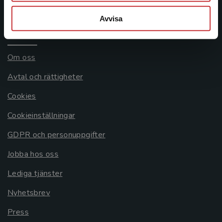
Systemkrav
Avvisa
Allmänna länkar
Om oss
Avtal och rättigheter
Cookies
Cookieinställningar
GDPR och personuppgifter
Jobba hos oss
Lediga tjänster
Nyhetsbrev
Press