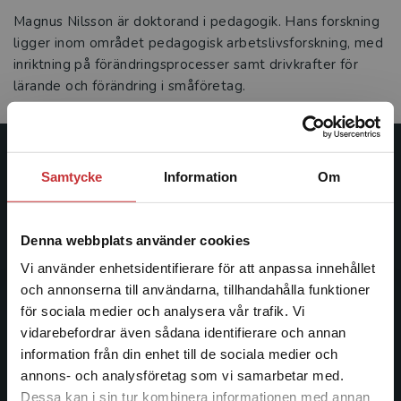
Magnus Nilsson är doktorand i pedagogik. Hans forskning
ligger inom området pedagogisk arbetslivsforskning, med
inriktning på förändringsprocesser samt drivkrafter för
lärande och förändring i småföretag.
Studentlitteratur
Samtycke
Information
Om
Studentlitteratur grundades 1963 och är idag Sveriges
ledande utbildningsförlag. Med läromedel, kurslitteratur,
Denna webbplats använder cookies
facklitteratur, utbildningar och digitala
Vi använder enhetsidentifierare för att anpassa innehållet
informationstjänster i utbudet, finns Studentlitteratur med
och annonserna till användarna, tillhandahålla funktioner
längs hela kunskapsresan.
för sociala medier och analysera vår trafik. Vi
Begränsad fraktregion
vidarebefordrar även sådana identifierare och annan
Kontakta oss
information från din enhet till de sociala medier och
annons- och analysföretag som vi samarbetar med.
Kontakta oss
Dessa kan i sin tur kombinera informationen med annan