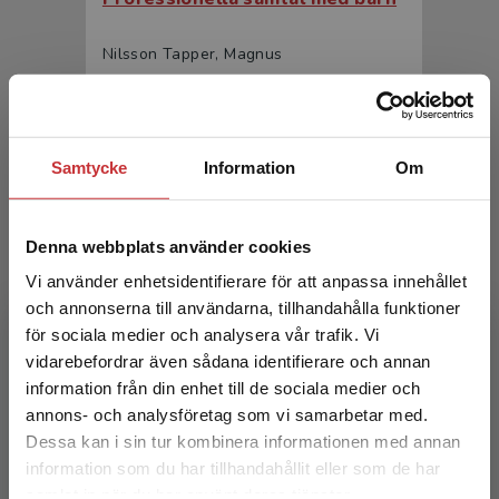
Nilsson Tapper, Magnus
201 kr
inkl. moms
Exkl. moms: 190 kr
Samtycke
Information
Om
Denna webbplats använder cookies
Vi använder enhetsidentifierare för att anpassa innehållet
och annonserna till användarna, tillhandahålla funktioner
för sociala medier och analysera vår trafik. Vi
Begränsad fraktregion
Professionella samtal med barn
vidarebefordrar även sådana identifierare och annan
information från din enhet till de sociala medier och
Nilsson Tapper, Magnus
annons- och analysföretag som vi samarbetar med.
Dessa kan i sin tur kombinera informationen med annan
324 kr
inkl. moms
information som du har tillhandahållit eller som de har
Exkl. moms: 306 kr
Det verkar som att du besöker
samlat in när du har använt deras tjänster.