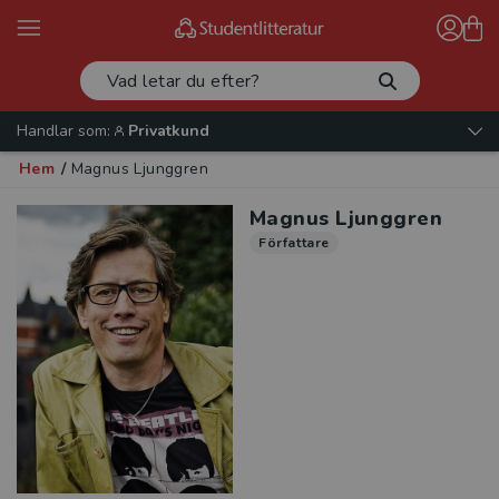
Handlar som:
Privatkund
Hem
/
Magnus Ljunggren
Magnus Ljunggren
Författare