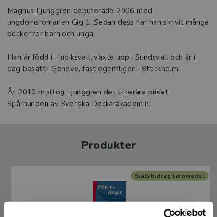
Magnus Ljunggren debuterade 2006 med
ungdomsromanen Gig 1. Sedan dess har han skrivit många
böcker för barn och unga.
Han är född i Hudiksvall, växte upp i Sundsvall och är i
dag bosatt i Geneve, fast egentligen i Stockholm.
År 2010 mottog Ljunggren det litterära priset
Spårhunden av Svenska Deckarakademin.
Produkter
Statsbidrag läromedel