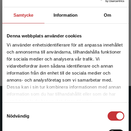
Samtycke
Information
Om
Hökens vingar Lärarpaket - Tryckt bok +
Digital lärarlicens 36 mån
Denna webbplats använder cookies
Vi använder enhetsidentifierare för att anpassa innehållet
Pihlgren, Ann
och annonserna till användarna, tillhandahålla funktioner
1 046 kr
inkl. moms
för sociala medier och analysera vår trafik. Vi
Exkl. moms: 987 kr
Begränsad fraktregion
vidarebefordrar även sådana identifierare och annan
information från din enhet till de sociala medier och
annons- och analysföretag som vi samarbetar med.
Dessa kan i sin tur kombinera informationen med annan
information som du har tillhandahållit eller som de har
Det verkar som att du besöker
Studentlitteratur
samlat in när du har använt deras tjänster.
studentlitteratur.se via en enhet utanför Sverige.
Samtyckesval
Vi erbjuder inte leveranser utanför Sverige. För
Studentlitteratur grundades 1963 och är idag Sveriges
Nödvändig
att kunna slutföra ett köp måste
ledande utbildningsförlag. Med läromedel, kurslitteratur,
leveransadressen vara i Sverige.
Läs mer
facklitteratur, utbildningar och digitala