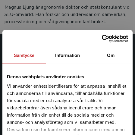
Magnus Ljung är agronomie doktor och statskonsulent vid
SLU-omvärld. Han forskar och undervisar om samverkan,
processledning och rådgivning inom lantbruket.
Studentlitteratur
Samtycke
Information
Om
Studentlitteratur grundades 1963 och är idag Sveriges
ledande utbildningsförlag. Med läromedel, kurslitteratur,
Denna webbplats använder cookies
facklitteratur, utbildningar och digitala
informationstjänster i utbudet, finns Studentlitteratur med
Vi använder enhetsidentifierare för att anpassa innehållet
längs hela kunskapsresan.
och annonserna till användarna, tillhandahålla funktioner
för sociala medier och analysera vår trafik. Vi
Begränsad fraktregion
vidarebefordrar även sådana identifierare och annan
Kontakta oss
information från din enhet till de sociala medier och
annons- och analysföretag som vi samarbetar med.
Kontakta oss
Dessa kan i sin tur kombinera informationen med annan