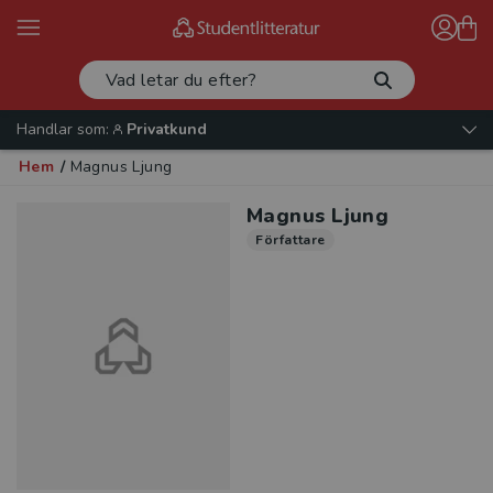
Handlar som:
Privatkund
Hem
/
Magnus Ljung
Magnus Ljung
Författare