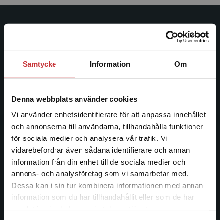
Studentlitteratur
Studentlitteratur grundades 1963 och är idag Sveriges
ledande utbildningsförlag. Med läromedel, kurslitteratur,
Samtycke
Information
Om
facklitteratur, utbildningar och digitala
informationstjänster i utbudet, finns Studentlitteratur med
längs hela kunskapsresan.
Denna webbplats använder cookies
Vi använder enhetsidentifierare för att anpassa innehållet
Kontakta oss
och annonserna till användarna, tillhandahålla funktioner
för sociala medier och analysera vår trafik. Vi
Begränsad fraktregion
Kontakta oss
vidarebefordrar även sådana identifierare och annan
information från din enhet till de sociala medier och
046-31 20 00
annons- och analysföretag som vi samarbetar med.
Dessa kan i sin tur kombinera informationen med annan
Postadress:
information som du har tillhandahållit eller som de har
Box 141
Det verkar som att du besöker
samlat in när du har använt deras tjänster.
221 00 Lund
studentlitteratur.se via en enhet utanför Sverige.