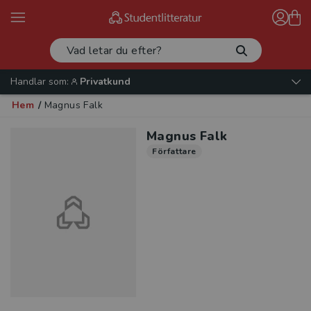
Handlar som:
Privatkund
Hem
/
Magnus Falk
Magnus Falk
Författare