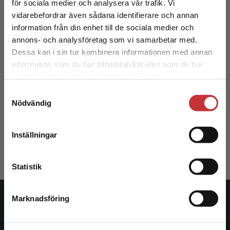
för sociala medier och analysera vår trafik. Vi
Begränsad fraktregion
vidarebefordrar även sådana identifierare och annan
information från din enhet till de sociala medier och
annons- och analysföretag som vi samarbetar med.
Dessa kan i sin tur kombinera informationen med annan
information som du har tillhandahållit eller som de har
Det verkar som att du besöker
samlat in när du har använt deras tjänster.
studentlitteratur.se via en enhet utanför Sverige.
Maskinelement - övningar
Samtyckesval
Vi erbjuder inte leveranser utanför Sverige. För
Nödvändig
att kunna slutföra ett köp måste
Evertsson, M - Svedensten, P
leveransadressen vara i Sverige.
Läs mer
390 kr
inkl. moms
Inställningar
Exkl. moms: 368 kr
Kontakta kundservice
Statistik
Marknadsföring
Stäng
Studentlitteratur
Studentlitteratur grundades 1963 och är idag Sveriges