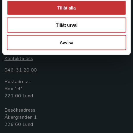
ledande utbildningsförlag. Med läromedel, kurslitteratur,
Tillåt alla
facklitteratur, utbildningar och digitala
informationstjänster i utbudet, finns Studentlitteratur med
Tillåt urval
längs hela kunskapsresan.
Avvisa
Kontakta oss
Kontakta oss
046-31 20 00
Postadress:
Box 141
221 00 Lund
Besöksadress:
Åkergränden 1