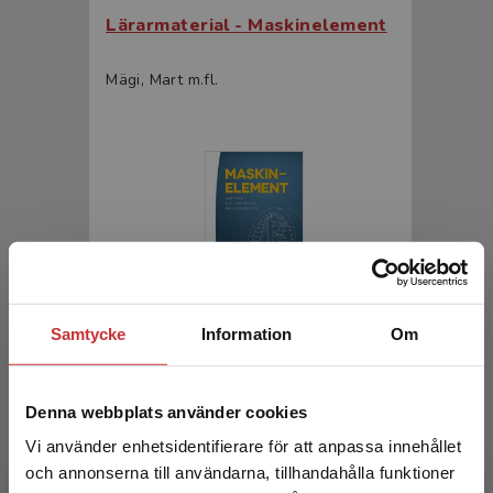
Lärarmaterial - Maskinelement
Mägi, Mart m.fl.
Samtycke
Information
Om
Maskinelement
Mägi, Mart m.fl.
Denna webbplats använder cookies
449 kr
inkl. moms
Exkl. moms: 424 kr
Vi använder enhetsidentifierare för att anpassa innehållet
och annonserna till användarna, tillhandahålla funktioner